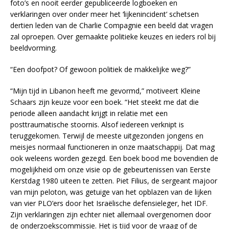
foto’s en nooit eerder gepubliceerde logboeken en
verklaringen over onder meer het ‘lijkenincident’ schetsen
dertien leden van de Charlie Compagnie een beeld dat vragen
zal oproepen. Over gemaakte politieke keuzes en ieders rol bij
beeldvorming.
“Een doofpot? Of gewoon politiek de makkelijke weg?”
“Mijn tijd in Libanon heeft me gevormd,” motiveert Kleine
Schaars zijn keuze voor een boek. “Het steekt me dat die
periode alleen aandacht krijgt in relatie met een
posttraumatische stoornis. Alsof iedereen verknipt is
teruggekomen. Terwijl de meeste uitgezonden jongens en
meisjes normaal functioneren in onze maatschappij. Dat mag
ook weleens worden gezegd. Een boek bood me bovendien de
mogelijkheid om onze visie op de gebeurtenissen van Eerste
Kerstdag 1980 uiteen te zetten. Piet Filius, de sergeant majoor
van mijn peloton, was getuige van het opblazen van de lijken
van vier PLO’ers door het Israëlische defensieleger, het IDF.
Zijn verklaringen zijn echter niet allemaal overgenomen door
de onderzoekscommissie. Het is tijd voor de vraag of de