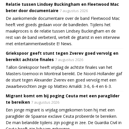
Relatie tussen Lindsey Buckingham en Fleetwood Mac
beter door documentaire
7 augustus 2026
De aankomende documentaire over de band Fleetwood Mac
heeft veel goeds gedaan voor de bandleden. Tijdens het
maakproces is de relatie tussen Lindsey Buckingham en de
rest van de band verbeterd, vertelt de gitarist in een interview
met entertainmentwebsite E! News.
Griekspoor geeft stunt tegen Zverev goed vervolg en
bereikt achtste finales
7 augustus 2026
Tallon Griekspoor heeft vrijdag de achtste finales van het
Masters-toernooi in Montreal bereikt. De Noord-Hollander gaf
de stunt tegen Alexander Zverev een goed vervolg met een
zwaarbevochten zege op Matteo Arnaldi: 3-6, 6-4 en 6-3.
Migrant komt om bij poging Ceuta met een paraglider
te bereiken
7 augustus 2026
Een jonge migrant is vrijdag omgekomen toen hij met een
paraglider de Spaanse exclave Ceuta probeerde te bereiken.
De man belandde tijdens zijn poging in zee. De Guardia Civil in
Ceuta heeft zijn lichaam geborgen.