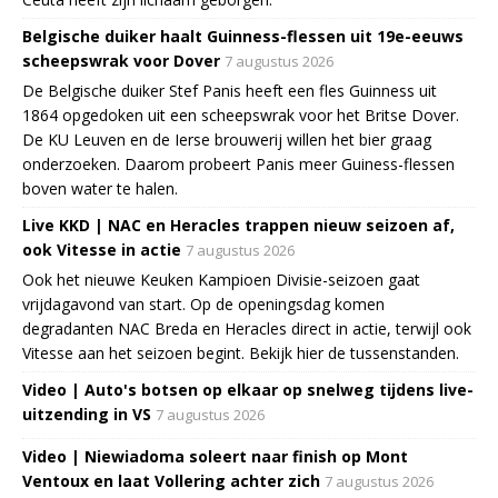
Belgische duiker haalt Guinness-flessen uit 19e-eeuws
scheepswrak voor Dover
7 augustus 2026
De Belgische duiker Stef Panis heeft een fles Guinness uit
1864 opgedoken uit een scheepswrak voor het Britse Dover.
De KU Leuven en de Ierse brouwerij willen het bier graag
onderzoeken. Daarom probeert Panis meer Guiness-flessen
boven water te halen.
Live KKD | NAC en Heracles trappen nieuw seizoen af,
ook Vitesse in actie
7 augustus 2026
Ook het nieuwe Keuken Kampioen Divisie-seizoen gaat
vrijdagavond van start. Op de openingsdag komen
degradanten NAC Breda en Heracles direct in actie, terwijl ook
Vitesse aan het seizoen begint. Bekijk hier de tussenstanden.
Video | Auto's botsen op elkaar op snelweg tijdens live-
uitzending in VS
7 augustus 2026
Video | Niewiadoma soleert naar finish op Mont
Ventoux en laat Vollering achter zich
7 augustus 2026