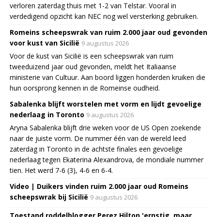
verloren zaterdag thuis met 1-2 van Telstar. Vooral in
verdedigend opzicht kan NEC nog wel versterking gebruiken.
Romeins scheepswrak van ruim 2.000 jaar oud gevonden
voor kust van Sicilië
9 augustus 2026
Voor de kust van Sicilië is een scheepswrak van ruim
tweeduizend jaar oud gevonden, meldt het Italiaanse
ministerie van Cultuur. Aan boord liggen honderden kruiken die
hun oorsprong kennen in de Romeinse oudheid.
Sabalenka blijft worstelen met vorm en lijdt gevoelige
nederlaag in Toronto
9 augustus 2026
Aryna Sabalenka blijft drie weken voor de US Open zoekende
naar de juiste vorm. De nummer één van de wereld leed
zaterdag in Toronto in de achtste finales een gevoelige
nederlaag tegen Ekaterina Alexandrova, de mondiale nummer
tien. Het werd 7-6 (3), 4-6 en 6-4.
Video | Duikers vinden ruim 2.000 jaar oud Romeins
scheepswrak bij Sicilië
9 augustus 2026
Toestand roddelblogger Perez Hilton 'ernstig, maar