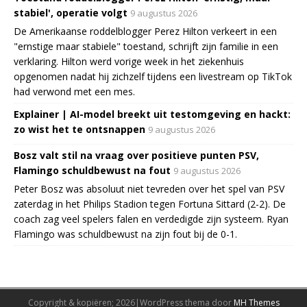
stabiel', operatie volgt
9 augustus 2026
De Amerikaanse roddelblogger Perez Hilton verkeert in een
"ernstige maar stabiele" toestand, schrijft zijn familie in een
verklaring. Hilton werd vorige week in het ziekenhuis
opgenomen nadat hij zichzelf tijdens een livestream op TikTok
had verwond met een mes.
Explainer | AI-model breekt uit testomgeving en hackt:
zo wist het te ontsnappen
9 augustus 2026
Bosz valt stil na vraag over positieve punten PSV,
Flamingo schuldbewust na fout
9 augustus 2026
Peter Bosz was absoluut niet tevreden over het spel van PSV
zaterdag in het Philips Stadion tegen Fortuna Sittard (2-2). De
coach zag veel spelers falen en verdedigde zijn systeem. Ryan
Flamingo was schuldbewust na zijn fout bij de 0-1.
Copyright & kopiëren; 2026|WordPress thema door
MH Themes