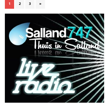
1
2
3
»