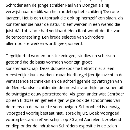
Schröder aan de jonge schilder Paul van Dongen als hij
verwijst naar de blik van het model op het schilderij ‘De rode
laarzen’. Het is een uitspraak die ook op hemzelf kon slaan, als
kunstenaar die naar de natuur bleef werken in een wereld die
juist dát tot taboe had verklaard. Het citaat wordt de titel van
de tentoonstelling! Een brede selectie van Schröders
allermooiste werken wordt geëxposeerd.
Tegelijkertijd worden ook tekeningen, studies en schetsen
getoond die de basis vormden voor zijn groot
kunstenaarschap. Deze dubbelexpositie betreft niet alleen
meesterlijke kunstwerken, maar biedt tegelijkertijd inzicht in de
verrassende technieken en de achterliggende opvattingen van
de Nederlandse schilder die de meest invloedrijke personen uit
de twintigste eeuw portretteerde. Als geen ander wist Schröder
op een tijdloze en geheel eigen wijze ook de schoonheid van
de mens en de natuur te vereeuwigen. Schoonheid is eeuwig.
‘Voorgoed voorbij bestaat niet’, sprak hij uit. Boek ‘Voorgoed
voorbij bestaat niet’ verschijnt op 30 april Aarzelend, zoekend
en diep onder de indruk van Schröders expositie in de zalen