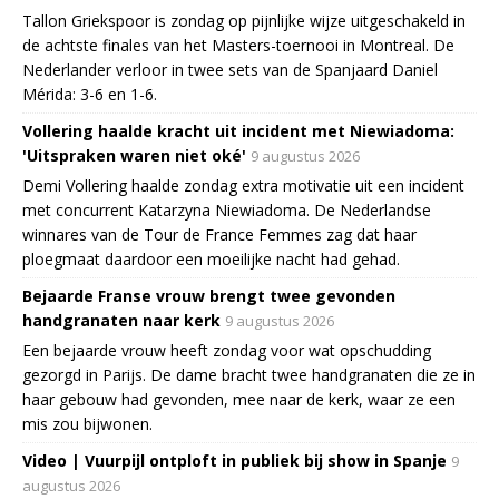
Tallon Griekspoor is zondag op pijnlijke wijze uitgeschakeld in
de achtste finales van het Masters-toernooi in Montreal. De
Nederlander verloor in twee sets van de Spanjaard Daniel
Mérida: 3-6 en 1-6.
Vollering haalde kracht uit incident met Niewiadoma:
'Uitspraken waren niet oké'
9 augustus 2026
Demi Vollering haalde zondag extra motivatie uit een incident
met concurrent Katarzyna Niewiadoma. De Nederlandse
winnares van de Tour de France Femmes zag dat haar
ploegmaat daardoor een moeilijke nacht had gehad.
Bejaarde Franse vrouw brengt twee gevonden
handgranaten naar kerk
9 augustus 2026
Een bejaarde vrouw heeft zondag voor wat opschudding
gezorgd in Parijs. De dame bracht twee handgranaten die ze in
haar gebouw had gevonden, mee naar de kerk, waar ze een
mis zou bijwonen.
Video | Vuurpijl ontploft in publiek bij show in Spanje
9
augustus 2026