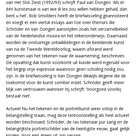
van Het Slot Zeist (1992/93) schrijft Paul van Dongen: ‘Als er
één kunstenaar is van wie ik les zou willen hebben gehad, dan
bent u het’. Rob Smolders heeft de briefwisseling geannoteerd
en voegt er een viertal essays aan toe over thema’s die
Schröder en Van Dongen aansnijden zoals het verzamelbeleid
van de Nederlandse musea en het tekenonderwijs. Daarnaast
worden de onstuimige ontwikkelingen in de beeldende kunst
van na de Tweede Wereldoorlog, waarin afstand werd
genomen van het tekenen naar de waarneming, beschreven.
De opvatting dat kunst voorkomt uit kunde werd ingeruild voor
het begrip vrije expressie waarvoor geen scholing nodig zou
zijn. In de briefwisseling is Van Dongen dikwijls degene die de
toekomst voor de kunst somber inziet. Schröder geeft meer
blijk van vertrouwen wanneer hij schrijft: ‘Voorgoed voorbij
bestaat niet’.
Actueel Nu het tekenen en de portretkunst weer volop in de
belangstelling staan, mag deze tentoonstelling als heel actueel
worden beschouwd. Schröder, de ras-tekenaar pur sang en de
belangrijkste portretschilder van de twintigste eeuw, gaat gelijk
krijgen. Voor een greep uit zijn oeuvre: