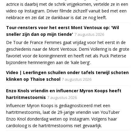
actrice is daarbij met de schrik vrijgekomen, vertelde ze in een
video op Instagram. Driver filmde zichzelf vanuit bed met een
nekbrace en zei dat ze dankbaar is dat ze nog leeft.
Tour-rensters voor het eerst Mont Ventoux op: 'Wil
sneller zijn dan op mijn tiende'
7 augustus 2026
De Tour de France Femmes gaat vrijdag voor het eerst in de
geschiedenis naar de Mont Ventoux. Demi Vollering is de grote
favoriet voor de koninginnenrit en heeft net als Puck Pieterse
bijzondere herinneringen aan de 'kale berg'.
Video | Leerlingen schuilen onder tafels terwijl schoten
klinken op Thaise school
7 augustus 2026
Enzo Knols vriendin en influencer Myron Koops heeft
hartritmestoornis
7 augustus 2026
Influencer Myron Koops is gediagnosticeerd met een
hartritmestoornis, laat de 29-jarige vriendin van YouTuber
Enzo Knol donderdag weten op Instagram. Volgens haar
cardioloog is de hartritmestoornis niet gevaarlijk.