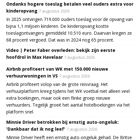
Ondanks hogere toeslag betalen veel ouders extra voor
kinderopvang
7 augustus 2026
In 2025 ontvingen 719.000 ouders toeslag voor de opvang van
bijna 1,1 miljoen kinderen. De kinderopvang kostte
toeslagontvangers gemiddeld 10.510 euro. Daarvan kregen ze
68 procent vergoed. Dat was in 2024 nog 65 procent.
Video | Peter Faber overleden: bekijk zijn eerste
hoofdrol in Max Havelaar
7 augustus 2026
Airbnb profiteert van WK met 150.000 nieuwe
verhuurwoningen in VS
7 augustus 2026
Airbnb profiteert volop van de grote reisvraag. Het
verhuurplatform kreeg tijdens het WK voetbal niet alleen veel
extra boekingen, maar ook een flinke groep nieuwe
verhuurders. Tegelijk groeit het aantal hotelboekingen via het
platform snel.
Minnie Driver betrokken bij ernstig auto-ongeluk:
'Dankbaar dat ik nog leef'
7 augustus 2026
Minnie Driver heeft een ernstig auto-ongeluk gehad. De Britse