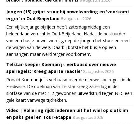
Jongen (15) grijpt stuur bij onwelwording en 'voorkomt
erger' in Oud-Beijerland
8 augustus 2026
Een vijftienjarige bijrijder heeft zaterdagmiddag een
heldendaad verricht in Oud-Beijerland. Nadat de bestuurder
van een busje onwel werd, greep de jongen het stuur en reed
de wagen van de weg. Daarbij botste het busje op een
aanhanger, maar werd 'erger voorkomen'.
Telstar-keeper Koeman jr. verbaasd over nieuwe
spelregels: 'Kreeg aparte reactie'
8 augustus 2026
Ronald Koeman jr. is verbaasd over de nieuwe spelregels in de
Eredivisie. De doelman van Telstar kreeg zaterdag in de
slotfase van de met 1-2 gewonnen uitwedstrijd tegen NEC een
gele kaart vanwege tijdrekken.
Video | Vollering rijdt iedereen uit het wiel op slotklim
en pakt geel en Tour-etappe
8 augustus 2026