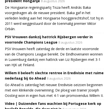
president Hongarije
8 augustus 2026
De Hongaarse regeringspartij Tisza heeft András Baka
voorgedragen als de nieuwe president. Baka gaf in het
verleden leiding aan het Hongaarse hooggerechtshof, tot hij in
2011 werd weggestuurd door de toenmalig premier Viktor
Orbán.
PSV Vrouwen dankzij hattrick Rijsbergen verder in
voorronde Champions League
8 augustus 2026
PSV Vrouwen heeft zaterdag de derde en laatste voorronde
van de Champions League bereikt. De Eindhovenaren wonnen
in Luxemburg dankzij een hattrick van Liz Rijsbergen met 3-1
van HJK uit Finland.
Willem II beleeft slechte rentree in Eredivisie met ruime
nederlaag bij Go Ahead
8 augustus 2026
Go Ahead is zaterdag het nieuwe Eredivisie-seizoen begonnen
met een klinkende overwinning. De ploeg van trainer Joseph
Oosting won in eigen huis met 4-1 van promovendus Willem II.
Video | Duizenden fans wachten bij Portugese kerk op
bruiloft Ronaldo, die daar niet is
8 augustus 2026