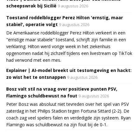
scheepswrak bij Sicilië
9 augustus 2026
Toestand roddelblogger Perez Hilton 'ernstig, maar
stabiel', operatie volgt
9 augustus 2026
De Amerikaanse roddelblogger Perez Hilton verkeert in een
"ernstige maar stabiele" toestand, schrijft zijn familie in een
verklaring. Hilton werd vorige week in het ziekenhuis
opgenomen nadat hij zichzelf tijdens een livestream op TikTok
had verwond met een mes.
Explainer | AI-model breekt uit testomgeving en hackt:
zo wist het te ontsnappen
9 augustus 2026
Bosz valt stil na vraag over positieve punten PSV,
Flamingo schuldbewust na fout
9 augustus 2026
Peter Bosz was absoluut niet tevreden over het spel van PSV
zaterdag in het Philips Stadion tegen Fortuna Sittard (2-2). De
coach zag veel spelers falen en verdedigde zijn systeem. Ryan
Flamingo was schuldbewust na zijn fout bij de 0-1.