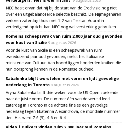
verdedigers: 'Het is wel irritant'
9 augustus 2026
NEC baalt ervan dat hij bij de start van de Eredivisie nog niet
over een uitgebalanceerde selectie beschikt. De Nijmegenaren
verloren zaterdag thuis met 1-2 van Telstar. Vooral in
verdedigend opzicht kan NEC nog wel versterking gebruiken.
Romeins scheepswrak van ruim 2.000 jaar oud gevonden
voor kust van Sicilië
9 augustus 2026
Voor de kust van Sicilië is een scheepswrak van ruim
tweeduizend jaar oud gevonden, meldt het Italiaanse
ministerie van Cultuur. Aan boord liggen honderden kruiken die
hun oorsprong kennen in de Romeinse oudheid.
Sabalenka blijft worstelen met vorm en lijdt gevoelige
nederlaag in Toronto
9 augustus 2026
Aryna Sabalenka blijft drie weken voor de US Open zoekende
naar de juiste vorm. De nummer één van de wereld leed
zaterdag in Toronto in de achtste finales een gevoelige
nederlaag tegen Ekaterina Alexandrova, de mondiale nummer
tien. Het werd 7-6 (3), 4-6 en 6-4.
Video | Duikers vinden ruim 2.000 jaar oud Romeins