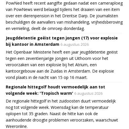
PowNed heeft recent aangifte gedaan nadat een cameraploeg
van PowNews werd belaagd tijdens het draaien van een item
over een dierenpension in het Drentse Darp. De journalisten
beschuldigen de aanvallers van mishandeling, vrijheidsberoving
en vernieling, deelt de omroep donderdag.
Jeugddetentie geëist tegen jongen (17) voor explosie
bij kantoor in Amsterdam
6 augustus 2026
Het Openbaar Ministerie heeft een jaar jeugddetentie geëist
tegen een zeventienjarige jongen uit Uithoorn voor het
veroorzaken van een explosie bij het Atrium, een
kantoorgebouw aan de Zuidas in Amsterdam. De explosie
vond plaats in de nacht van 15 op 16 maart.
Regionale hittegolf houdt vermoedelijk aan tot
volgende week: 'Tropisch warm'
6 augustus 2026
De regionale hittegolf in het zuidoosten duurt vermoedelijk
nog tot volgende week. Woensdag kan de temperatuur
oplopen tot 35 graden. Naast de hitte kan ook de
aanhoudende droogte problemen veroorzaken, waarschuwt
Weeronline.