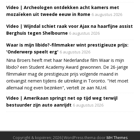
Video | Archeologen ontdekken acht kamers met
mozaïeken uit tweede eeuw in Rome
6 augustus 2026
Video | Wijndal schiet raak voor Ajax na haarfijne assist
Berghuis tegen Shelbourne
6 augustus 2026
Waar is mijn libido?-filmmaker wint prestigieuze prijs:
'Onderwerp speelt erg'
6 augustus 2026
Nina Broers heeft met haar Nederlandse film Waar is mijn
libido? een Student Academy Award gewonnen. De 26-jarige
filmmaker mag de prestigieuze prijs volgende maand in
ontvangst nemen tijdens de uitreiking in Toronto. "Het moet
allemaal nog even bezinken", vertelt ze aan NU.nl.
Video | Amerikaan springt net op tijd weg terwijl
bestuurder zijn auto aanrijdt
6 augustus 2026
Copyright & kopiëren; 2026|WordPress thema door
MH Themes