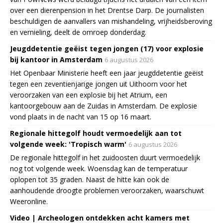
over een dierenpension in het Drentse Darp. De journalisten
beschuldigen de aanvallers van mishandeling, vrijheidsberoving
en vernieling, deelt de omroep donderdag.
Jeugddetentie geëist tegen jongen (17) voor explosie
bij kantoor in Amsterdam
6 augustus 2026
Het Openbaar Ministerie heeft een jaar jeugddetentie geëist
tegen een zeventienjarige jongen uit Uithoorn voor het
veroorzaken van een explosie bij het Atrium, een
kantoorgebouw aan de Zuidas in Amsterdam. De explosie
vond plaats in de nacht van 15 op 16 maart.
Regionale hittegolf houdt vermoedelijk aan tot
volgende week: 'Tropisch warm'
6 augustus 2026
De regionale hittegolf in het zuidoosten duurt vermoedelijk
nog tot volgende week. Woensdag kan de temperatuur
oplopen tot 35 graden. Naast de hitte kan ook de
aanhoudende droogte problemen veroorzaken, waarschuwt
Weeronline.
Video | Archeologen ontdekken acht kamers met