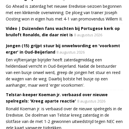
Go Ahead is zaterdag het nieuwe Eredivisie-seizoen begonnen
met een klinkende overwinning. De ploeg van trainer Joseph
Oosting won in eigen huis met 4-1 van promovendus Willem II.
Video | Duizenden fans wachten bij Portugese kerk op
bruiloft Ronaldo, die daar niet is
8 augustus 2026
Jongen (15) grijpt stuur bij onwelwording en 'voorkomt
erger' in Oud-Beijerland
8 augustus 2026
Een vijftienjarige bijrijder heeft zaterdagmiddag een
heldendaad verricht in Oud-Beijerland. Nadat de bestuurder
van een busje onwel werd, greep de jongen het stuur en reed
de wagen van de weg. Daarbij botste het busje op een
aanhanger, maar werd 'erger voorkomen'.
Telstar-keeper Koeman jr. verbaasd over nieuwe
spelregels: 'Kreeg aparte reactie'
8 augustus 2026
Ronald Koeman jr. is verbaasd over de nieuwe spelregels in de
Eredivisie. De doelman van Telstar kreeg zaterdag in de
slotfase van de met 1-2 gewonnen uitwedstrijd tegen NEC een
gele kaart vanwege tijdrekken.