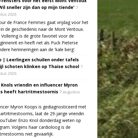
-rensters voor het eerst Mont Ventoux
Wil sneller zijn dan op mijn tiende'
7
tus 2026
ur de France Femmes gaat vrijdag voor het
 in de geschiedenis naar de Mont Ventoux.
Vollering is de grote favoriet voor de
ginnenrit en heeft net als Puck Pieterse
ndere herinneringen aan de 'kale berg'.
o | Leerlingen schuilen onder tafels
ijl schoten klinken op Thaise school
7
tus 2026
 Knols vriendin en influencer Myron
s heeft hartritmestoornis
7 augustus
encer Myron Koops is gediagnosticeerd met
artritmestoornis, laat de 29-jarige vriendin
YouTuber Enzo Knol donderdag weten op
gram. Volgens haar cardioloog is de
itmestoornis niet gevaarlijk.