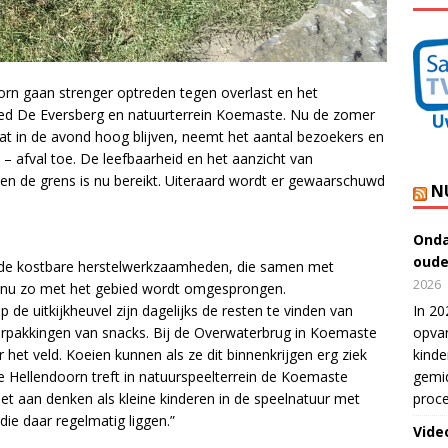
rn gaan strenger optreden tegen overlast en het
goed De Eversberg en natuurterrein Koemaste. Nu de zomer
t in de avond hoog blijven, neemt het aantal bezoekers en
 – afval toe. De leefbaarheid en het aanzicht van
 en de grens is nu bereikt. Uiteraard wordt er gewaarschuwd
N
Onda
oude
na de kostbare herstelwerkzaamheden, die samen met
2026
d, nu zo met het gebied wordt omgesprongen.
In 20
p de uitkijkheuvel zijn dagelijks de resten te vinden van
opvan
erpakkingen van snacks. Bij de Overwaterbrug in Koemaste
kinde
het veld. Koeien kunnen als ze dit binnenkrijgen erg ziek
gemid
Hellendoorn treft in natuurspeelterrein de Koemaste
proce
niet aan denken als kleine kinderen in de speelnatuur met
die daar regelmatig liggen.”
Vide