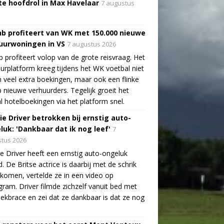
te hoofdrol in Max Havelaar
7 augustus
nb profiteert van WK met 150.000 nieuwe
uurwoningen in VS
7 augustus 2026
b profiteert volop van de grote reisvraag. Het
urplatform kreeg tijdens het WK voetbal niet
n veel extra boekingen, maar ook een flinke
 nieuwe verhuurders. Tegelijk groeit het
l hotelboekingen via het platform snel.
ie Driver betrokken bij ernstig auto-
luk: 'Dankbaar dat ik nog leef'
7
tus 2026
e Driver heeft een ernstig auto-ongeluk
. De Britse actrice is daarbij met de schrik
ekomen, vertelde ze in een video op
gram. Driver filmde zichzelf vanuit bed met
ekbrace en zei dat ze dankbaar is dat ze nog