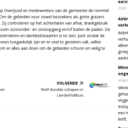
eers
2026
chap Overijssel en medewerkers van de gemeente de rommel
 Om de gebieden voor zowel bezoekers als grote grazers
Airb
Zij controleren op het achterlaten van afval, drankgebruik
verh
ussen zonsonder- en zonsopgang en/of buiten de paden. De
Airbn
troleren en identiteitskaarten in te zien. Juist omdat de
verhu
en toegankelijk zijn en er veel te genieten valt, willen
allee
rn er alles aan doen om de gebieden schoon en veilig te
groep
aanta
Minn
onge
augus
VOLGENDE
Minni
men
Wolf doodde schapen in
gehad
Lierderholthuis
vrijg
Insta
een n
leeft.