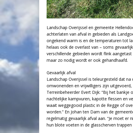
Landschap Overijssel en gemeente Hellendoo
achterlaten van afval in gebieden als Land
ongekend warm is en de temperaturen tot laa
helaas ook de overlast van – soms gevaarlijk
verschillende gebieden wordt flink aangetast
maar zo nodig wordt er ook gehandhaafd.
Gevaarlijk afval
Landschap Overijssel is teleurgesteld dat 
omwonenden en vrijwilligers zijn uitgevoer
Terreinbeheerder Evert Dijk: “Bij het bankje o
nachtelijke kampvuren, kapotte flessen en v
waait weggegooid plastic in de Regge of over 
worden.” En Johan ten Dam van de gemeente 
regelmatig gevaarlijk afval aan. “Je moet er 
hun blote voeten in de glasscherven trappen 