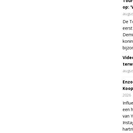
Tour
op: '
augus
De To
eerst
Demi 
konin
bijzo
Vide
terw
augus
Enzo
Koop
2026
Influ
een h
van 
Insta
hartr