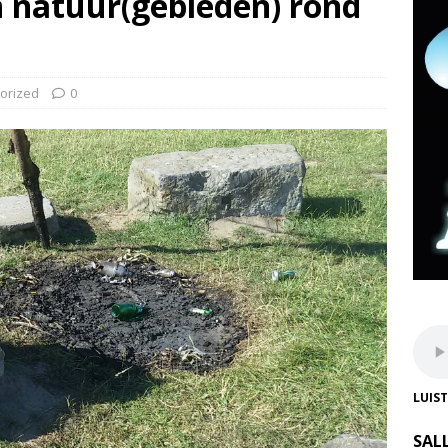
n natuur(gebieden) rond
orized
0
LUIS
SAL