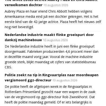
verwelkomen dochter
10 augustus 2026
Aubrey Plaza en haar vriend Chris Abbott hebben volgens
Amerikaanse media eind juli een dochter gekregen. Het is het
eerste kind van de 42-jarige actrice. Plaza heeft het nieuws zelf
nog niet bevestigd.
Nederlandse industrie maakt flinke groeispurt door
dankzij machinebouw
10 augustus 2026
De Nederlandse industrie heeft in juni een flinke groeispurt
doorgemaakt. Fabrieken produceerden 4,6 procent meer dan
in dezelfde maand vorig jaar. Vooral de machine-industrie
groeide sterk, blijkt maandag uit cijfers van statistiekbureau
CBS.
Politie zoekt na tip in Ringvaartplas naar moordwapen
vergismoord ggz-directeur
10 augustus 2026
De politie heeft de afgelopen week in de Ringvaartplas in
Rotterdam-Prinsenland gezocht naar een wapen in de zaak
van de vergismoord op ggz-directeur Rob Zweekhorst. Dat
heeft de politie maandag gemeld. Of er iets belangrijks is