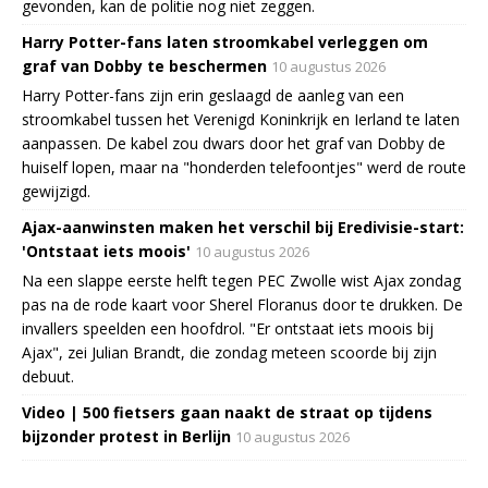
gevonden, kan de politie nog niet zeggen.
Harry Potter-fans laten stroomkabel verleggen om
graf van Dobby te beschermen
10 augustus 2026
Harry Potter-fans zijn erin geslaagd de aanleg van een
stroomkabel tussen het Verenigd Koninkrijk en Ierland te laten
aanpassen. De kabel zou dwars door het graf van Dobby de
huiself lopen, maar na "honderden telefoontjes" werd de route
gewijzigd.
Ajax-aanwinsten maken het verschil bij Eredivisie-start:
'Ontstaat iets moois'
10 augustus 2026
Na een slappe eerste helft tegen PEC Zwolle wist Ajax zondag
pas na de rode kaart voor Sherel Floranus door te drukken. De
invallers speelden een hoofdrol. "Er ontstaat iets moois bij
Ajax", zei Julian Brandt, die zondag meteen scoorde bij zijn
debuut.
Video | 500 fietsers gaan naakt de straat op tijdens
bijzonder protest in Berlijn
10 augustus 2026