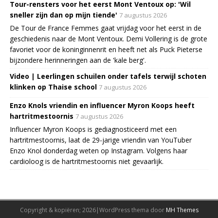
Tour-rensters voor het eerst Mont Ventoux op: 'Wil
sneller zijn dan op mijn tiende'
7 augustus 2026
De Tour de France Femmes gaat vrijdag voor het eerst in de
geschiedenis naar de Mont Ventoux. Demi Vollering is de grote
favoriet voor de koninginnenrit en heeft net als Puck Pieterse
bijzondere herinneringen aan de 'kale berg'.
Video | Leerlingen schuilen onder tafels terwijl schoten
klinken op Thaise school
7 augustus 2026
Enzo Knols vriendin en influencer Myron Koops heeft
hartritmestoornis
7 augustus 2026
Influencer Myron Koops is gediagnosticeerd met een
hartritmestoornis, laat de 29-jarige vriendin van YouTuber
Enzo Knol donderdag weten op Instagram. Volgens haar
cardioloog is de hartritmestoornis niet gevaarlijk.
Copyright & kopiëren; 2026|WordPress thema door
MH Themes