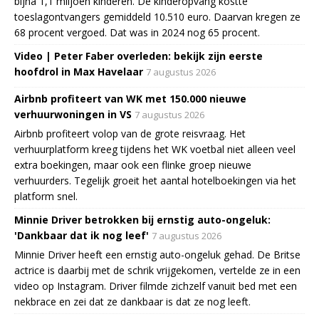
bijna 1,1 miljoen kinderen. De kinderopvang kostte
toeslagontvangers gemiddeld 10.510 euro. Daarvan kregen ze
68 procent vergoed. Dat was in 2024 nog 65 procent.
Video | Peter Faber overleden: bekijk zijn eerste
hoofdrol in Max Havelaar
7 augustus 2026
Airbnb profiteert van WK met 150.000 nieuwe
verhuurwoningen in VS
7 augustus 2026
Airbnb profiteert volop van de grote reisvraag. Het
verhuurplatform kreeg tijdens het WK voetbal niet alleen veel
extra boekingen, maar ook een flinke groep nieuwe
verhuurders. Tegelijk groeit het aantal hotelboekingen via het
platform snel.
Minnie Driver betrokken bij ernstig auto-ongeluk:
'Dankbaar dat ik nog leef'
7 augustus 2026
Minnie Driver heeft een ernstig auto-ongeluk gehad. De Britse
actrice is daarbij met de schrik vrijgekomen, vertelde ze in een
video op Instagram. Driver filmde zichzelf vanuit bed met een
nekbrace en zei dat ze dankbaar is dat ze nog leeft.