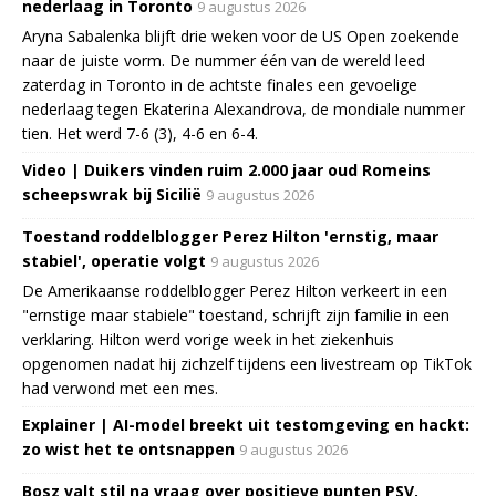
nederlaag in Toronto
9 augustus 2026
Aryna Sabalenka blijft drie weken voor de US Open zoekende
naar de juiste vorm. De nummer één van de wereld leed
zaterdag in Toronto in de achtste finales een gevoelige
nederlaag tegen Ekaterina Alexandrova, de mondiale nummer
tien. Het werd 7-6 (3), 4-6 en 6-4.
Video | Duikers vinden ruim 2.000 jaar oud Romeins
scheepswrak bij Sicilië
9 augustus 2026
Toestand roddelblogger Perez Hilton 'ernstig, maar
stabiel', operatie volgt
9 augustus 2026
De Amerikaanse roddelblogger Perez Hilton verkeert in een
"ernstige maar stabiele" toestand, schrijft zijn familie in een
verklaring. Hilton werd vorige week in het ziekenhuis
opgenomen nadat hij zichzelf tijdens een livestream op TikTok
had verwond met een mes.
Explainer | AI-model breekt uit testomgeving en hackt:
zo wist het te ontsnappen
9 augustus 2026
Bosz valt stil na vraag over positieve punten PSV,