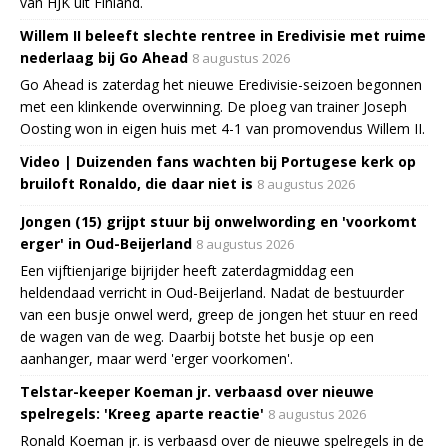
van HJK uit Finland.
Willem II beleeft slechte rentree in Eredivisie met ruime
nederlaag bij Go Ahead
8 augustus 2026
Go Ahead is zaterdag het nieuwe Eredivisie-seizoen begonnen
met een klinkende overwinning. De ploeg van trainer Joseph
Oosting won in eigen huis met 4-1 van promovendus Willem II.
Video | Duizenden fans wachten bij Portugese kerk op
bruiloft Ronaldo, die daar niet is
8 augustus 2026
Jongen (15) grijpt stuur bij onwelwording en 'voorkomt
erger' in Oud-Beijerland
8 augustus 2026
Een vijftienjarige bijrijder heeft zaterdagmiddag een
heldendaad verricht in Oud-Beijerland. Nadat de bestuurder
van een busje onwel werd, greep de jongen het stuur en reed
de wagen van de weg. Daarbij botste het busje op een
aanhanger, maar werd 'erger voorkomen'.
Telstar-keeper Koeman jr. verbaasd over nieuwe
spelregels: 'Kreeg aparte reactie'
8 augustus 2026
Ronald Koeman jr. is verbaasd over de nieuwe spelregels in de