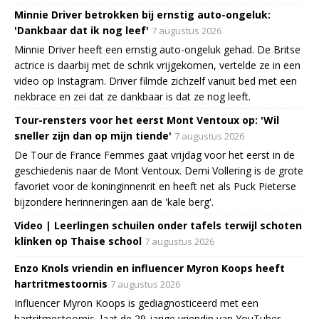
Minnie Driver betrokken bij ernstig auto-ongeluk:
'Dankbaar dat ik nog leef'
7 augustus 2026
Minnie Driver heeft een ernstig auto-ongeluk gehad. De Britse
actrice is daarbij met de schrik vrijgekomen, vertelde ze in een
video op Instagram. Driver filmde zichzelf vanuit bed met een
nekbrace en zei dat ze dankbaar is dat ze nog leeft.
Tour-rensters voor het eerst Mont Ventoux op: 'Wil
sneller zijn dan op mijn tiende'
7 augustus 2026
De Tour de France Femmes gaat vrijdag voor het eerst in de
geschiedenis naar de Mont Ventoux. Demi Vollering is de grote
favoriet voor de koninginnenrit en heeft net als Puck Pieterse
bijzondere herinneringen aan de 'kale berg'.
Video | Leerlingen schuilen onder tafels terwijl schoten
klinken op Thaise school
7 augustus 2026
Enzo Knols vriendin en influencer Myron Koops heeft
hartritmestoornis
7 augustus 2026
Influencer Myron Koops is gediagnosticeerd met een
hartritmestoornis, laat de 29-jarige vriendin van YouTuber