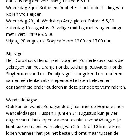
dat is, is nog een verrassing. Entree € 5,00.
Woensdag 8 juli: Koffie en Dobbel-Fit spel onder leiding van
Rolien v/d Heijden.
Woensdag 29 juli: Workshop Acryl gieten. Entree € 5,00
Zaterdag 15 augustus: Gezellige middag met zang en bingo
met Evert. Entree € 5,00
Vrijdag 28 augustus: Soepcafé om 12.00 en 17.00 uur.
Bijdrage
Het Dorpshuus Heino heeft voor het Zomerfestival subsidie
gekregen van het Oranje Fonds, Stichting RCOAK en Fonds
Sluyterman van Loo. De bijdrage is toegekend om ouderen
samen een leuke vakantieperiode te laten beleven en
eenzaamheid onder ouderen in deze periode te verminderen.
Wandel4daagse
Ook kan de wandel4daagse doorgaan met de Home-edition
wandel4daagse. Tussen 1 juni en 31 augustus kun je vier
dagen vanuit huis lopen via eroutes.nl/nl/avond4daagse. Je
kunt kiezen uit een wandeling van 2,5 – 5 of 10 km. Je kunt
lopen wanneer het jou het beste uitkomt maar tussen de