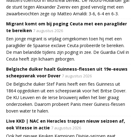
Masters-toernooi in Montreal bereikt. De Noord-Hollander gaf
de stunt tegen Alexander Zverev een goed vervolg met een
zwaarbevochten zege op Matteo Arnaldi: 3-6, 6-4 en 6-3.
Migrant komt om bij poging Ceuta met een paraglider
te bereiken
7 augustus 2026
Een jonge migrant is vrijdag omgekomen toen hij met een
paraglider de Spaanse exclave Ceuta probeerde te bereiken.
De man belandde tijdens zijn poging in zee. De Guardia Civil in
Ceuta heeft zijn lichaam geborgen.
Belgische duiker haalt Guinness-flessen uit 19e-eeuws
scheepswrak voor Dover
7 augustus 2026
De Belgische duiker Stef Panis heeft een fles Guinness uit
1864 opgedoken uit een scheepswrak voor het Britse Dover.
De KU Leuven en de Ierse brouwerij willen het bier graag
onderzoeken. Daarom probeert Panis meer Guiness-flessen
boven water te halen.
Live KKD | NAC en Heracles trappen nieuw seizoen af,
ook Vitesse in actie
7 augustus 2026
Ook het nieuwe Keuken Kampioen Divisie-seizoen gaat