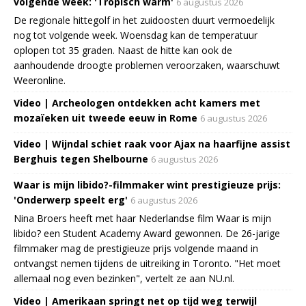
volgende week: 'Tropisch warm'
6 augustus 2026
De regionale hittegolf in het zuidoosten duurt vermoedelijk
nog tot volgende week. Woensdag kan de temperatuur
oplopen tot 35 graden. Naast de hitte kan ook de
aanhoudende droogte problemen veroorzaken, waarschuwt
Weeronline.
Video | Archeologen ontdekken acht kamers met
mozaïeken uit tweede eeuw in Rome
6 augustus 2026
Video | Wijndal schiet raak voor Ajax na haarfijne assist
Berghuis tegen Shelbourne
6 augustus 2026
Waar is mijn libido?-filmmaker wint prestigieuze prijs:
'Onderwerp speelt erg'
6 augustus 2026
Nina Broers heeft met haar Nederlandse film Waar is mijn
libido? een Student Academy Award gewonnen. De 26-jarige
filmmaker mag de prestigieuze prijs volgende maand in
ontvangst nemen tijdens de uitreiking in Toronto. "Het moet
allemaal nog even bezinken", vertelt ze aan NU.nl.
Video | Amerikaan springt net op tijd weg terwijl