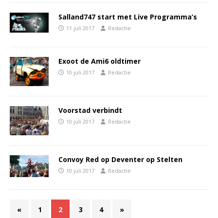
Salland747 start met Live Programma’s
11 juli 2017
Redactie
Exoot de Ami6 oldtimer
10 juli 2017
Redactie
Voorstad verbindt
10 juli 2017
Redactie
Convoy Red op Deventer op Stelten
10 juli 2017
Redactie
«
1
2
3
4
»