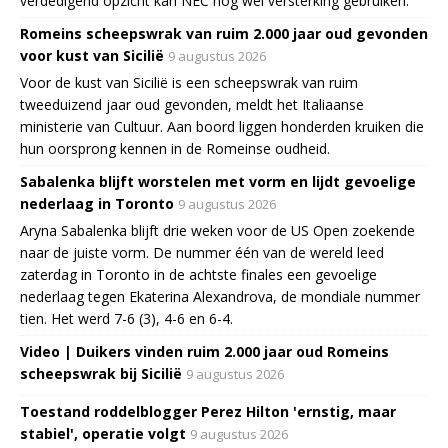
verdedigend opzicht kan NEC nog wel versterking gebruiken.
Romeins scheepswrak van ruim 2.000 jaar oud gevonden
voor kust van Sicilië
9 augustus 2026
Voor de kust van Sicilië is een scheepswrak van ruim
tweeduizend jaar oud gevonden, meldt het Italiaanse
ministerie van Cultuur. Aan boord liggen honderden kruiken die
hun oorsprong kennen in de Romeinse oudheid.
Sabalenka blijft worstelen met vorm en lijdt gevoelige
nederlaag in Toronto
9 augustus 2026
Aryna Sabalenka blijft drie weken voor de US Open zoekende
naar de juiste vorm. De nummer één van de wereld leed
zaterdag in Toronto in de achtste finales een gevoelige
nederlaag tegen Ekaterina Alexandrova, de mondiale nummer
tien. Het werd 7-6 (3), 4-6 en 6-4.
Video | Duikers vinden ruim 2.000 jaar oud Romeins
scheepswrak bij Sicilië
9 augustus 2026
Toestand roddelblogger Perez Hilton 'ernstig, maar
stabiel', operatie volgt
9 augustus 2026