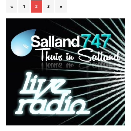
«
1
2
3
»