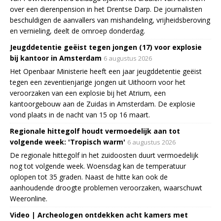
over een dierenpension in het Drentse Darp. De journalisten
beschuldigen de aanvallers van mishandeling, vrijheidsberoving
en vernieling, deelt de omroep donderdag.
Jeugddetentie geëist tegen jongen (17) voor explosie
bij kantoor in Amsterdam
6 augustus 2026
Het Openbaar Ministerie heeft een jaar jeugddetentie geëist
tegen een zeventienjarige jongen uit Uithoorn voor het
veroorzaken van een explosie bij het Atrium, een
kantoorgebouw aan de Zuidas in Amsterdam. De explosie
vond plaats in de nacht van 15 op 16 maart.
Regionale hittegolf houdt vermoedelijk aan tot
volgende week: 'Tropisch warm'
6 augustus 2026
De regionale hittegolf in het zuidoosten duurt vermoedelijk
nog tot volgende week. Woensdag kan de temperatuur
oplopen tot 35 graden. Naast de hitte kan ook de
aanhoudende droogte problemen veroorzaken, waarschuwt
Weeronline.
Video | Archeologen ontdekken acht kamers met