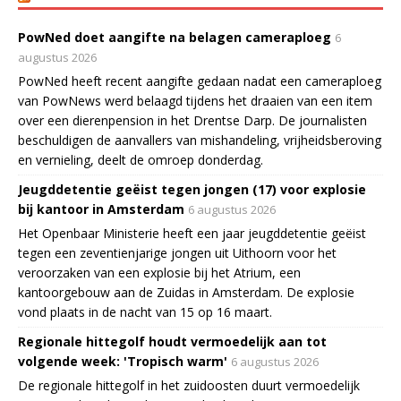
PowNed doet aangifte na belagen cameraploeg
6
augustus 2026
PowNed heeft recent aangifte gedaan nadat een cameraploeg
van PowNews werd belaagd tijdens het draaien van een item
over een dierenpension in het Drentse Darp. De journalisten
beschuldigen de aanvallers van mishandeling, vrijheidsberoving
en vernieling, deelt de omroep donderdag.
Jeugddetentie geëist tegen jongen (17) voor explosie
bij kantoor in Amsterdam
6 augustus 2026
Het Openbaar Ministerie heeft een jaar jeugddetentie geëist
tegen een zeventienjarige jongen uit Uithoorn voor het
veroorzaken van een explosie bij het Atrium, een
kantoorgebouw aan de Zuidas in Amsterdam. De explosie
vond plaats in de nacht van 15 op 16 maart.
Regionale hittegolf houdt vermoedelijk aan tot
volgende week: 'Tropisch warm'
6 augustus 2026
De regionale hittegolf in het zuidoosten duurt vermoedelijk