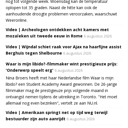
nog tot volgende week. Woensdag kan de temperatuur
oplopen tot 35 graden. Naast de hitte kan ook de
aanhoudende droogte problemen veroorzaken, waarschuwt
Weeronline.
Video | Archeologen ontdekken acht kamers met
mozaïeken uit tweede eeuw in Rome
6 augustus 2026
Video | Wijndal schiet raak voor Ajax na haarfijne assist
Berghuis tegen Shelbourne
6 augustus 2026
Waar is mijn libido?-filmmaker wint prestigieuze prijs:
'Onderwerp speelt erg'
6 augustus 2026
Nina Broers heeft met haar Nederlandse film Waar is mijn
libido? een Student Academy Award gewonnen. De 26-jarige
filmmaker mag de prestigieuze prijs volgende maand in
ontvangst nemen tijdens de uitreiking in Toronto. "Het moet
allemaal nog even bezinken", vertelt ze aan NU.nl.
Video | Amerikaan springt net op tijd weg terwijl
bestuurder zijn auto aanrijdt
6 augustus 2026