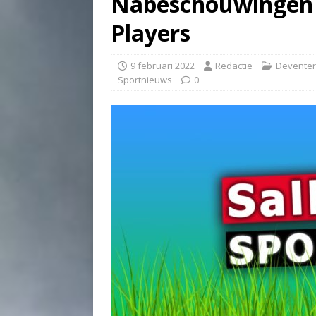
Nabeschouwingen 
Players
9 februari 2022
Redactie
Deventer
Sportnieuws
0