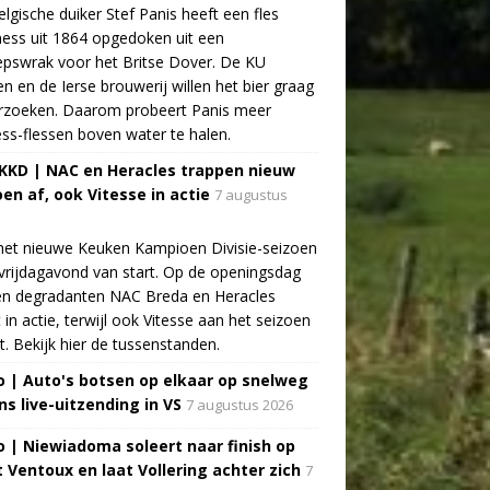
lgische duiker Stef Panis heeft een fles
ess uit 1864 opgedoken uit een
pswrak voor het Britse Dover. De KU
n en de Ierse brouwerij willen het bier graag
rzoeken. Daarom probeert Panis meer
ss-flessen boven water te halen.
 KKD | NAC en Heracles trappen nieuw
oen af, ook Vitesse in actie
7 augustus
het nieuwe Keuken Kampioen Divisie-seizoen
vrijdagavond van start. Op de openingsdag
n degradanten NAC Breda en Heracles
t in actie, terwijl ook Vitesse aan het seizoen
t. Bekijk hier de tussenstanden.
o | Auto's botsen op elkaar op snelweg
ns live-uitzending in VS
7 augustus 2026
o | Niewiadoma soleert naar finish op
 Ventoux en laat Vollering achter zich
7