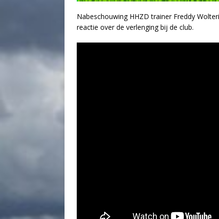
Nabeschouwing HHZD trainer Freddy Wolteri
reactie over de verlenging bij de club.