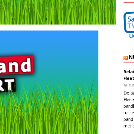
N
Rela
Flee
augus
De a
Flee
bandl
tusse
band 
met e