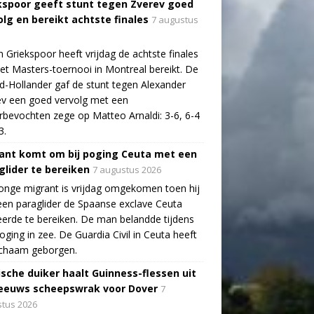
kspoor geeft stunt tegen Zverev goed
olg en bereikt achtste finales
7 augustus
n Griekspoor heeft vrijdag de achtste finales
et Masters-toernooi in Montreal bereikt. De
-Hollander gaf de stunt tegen Alexander
v een goed vervolg met een
bevochten zege op Matteo Arnaldi: 3-6, 6-4
3.
ant komt om bij poging Ceuta met een
glider te bereiken
7 augustus 2026
onge migrant is vrijdag omgekomen toen hij
en paraglider de Spaanse exclave Ceuta
erde te bereiken. De man belandde tijdens
poging in zee. De Guardia Civil in Ceuta heeft
lichaam geborgen.
ische duiker haalt Guinness-flessen uit
eeuws scheepswrak voor Dover
7
tus 2026