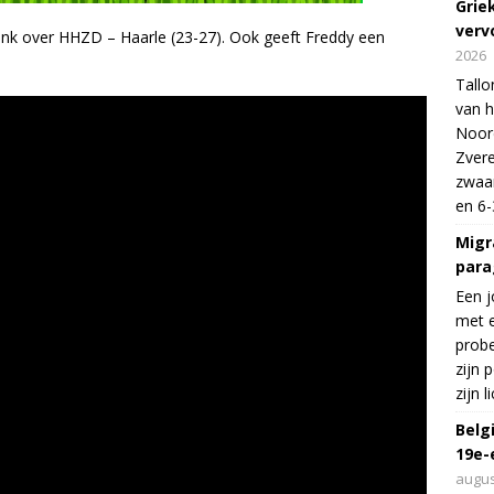
Grie
verv
nk over HHZD – Haarle (23-27). Ook geeft Freddy een
2026
Tallo
van h
Noord
Zvere
zwaar
en 6-
Migr
para
Een j
met e
probe
zijn 
zijn 
Belg
19e-
augus