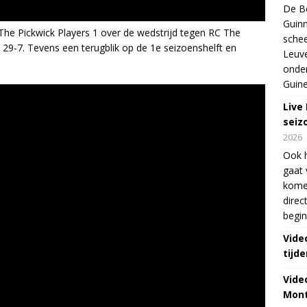
De Be
Guinn
he Pickwick Players 1 over de wedstrijd tegen RC The
schee
9-7. Tevens een terugblik op de 1e seizoenshelft en
Leuve
onde
Guine
Live
seiz
2026
Ook 
gaat 
kome
direc
begin
Vide
tijde
Vide
Mont