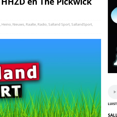
HHZD en The Pickwick
,
Heino
,
Nieuws
,
Raalte
,
Radio
,
Salland Sport
,
SallandSport
,
LUIS
SAL