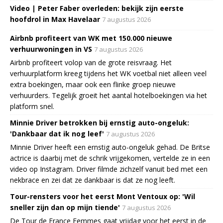
Video | Peter Faber overleden: bekijk zijn eerste
hoofdrol in Max Havelaar
7 augustus 2026
Airbnb profiteert van WK met 150.000 nieuwe
verhuurwoningen in VS
7 augustus 2026
Airbnb profiteert volop van de grote reisvraag. Het
verhuurplatform kreeg tijdens het WK voetbal niet alleen veel
extra boekingen, maar ook een flinke groep nieuwe
verhuurders. Tegelijk groeit het aantal hotelboekingen via het
platform snel.
Minnie Driver betrokken bij ernstig auto-ongeluk:
'Dankbaar dat ik nog leef'
7 augustus 2026
Minnie Driver heeft een ernstig auto-ongeluk gehad. De Britse
actrice is daarbij met de schrik vrijgekomen, vertelde ze in een
video op Instagram. Driver filmde zichzelf vanuit bed met een
nekbrace en zei dat ze dankbaar is dat ze nog leeft.
Tour-rensters voor het eerst Mont Ventoux op: 'Wil
sneller zijn dan op mijn tiende'
7 augustus 2026
De Tour de France Femmes gaat vrijdag voor het eerst in de