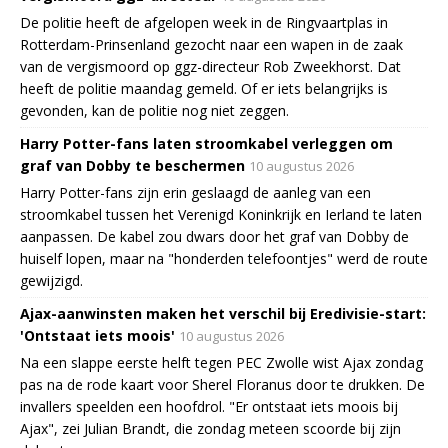
De politie heeft de afgelopen week in de Ringvaartplas in
Rotterdam-Prinsenland gezocht naar een wapen in de zaak
van de vergismoord op ggz-directeur Rob Zweekhorst. Dat
heeft de politie maandag gemeld. Of er iets belangrijks is
gevonden, kan de politie nog niet zeggen.
Harry Potter-fans laten stroomkabel verleggen om
graf van Dobby te beschermen
10 augustus 2026
Harry Potter-fans zijn erin geslaagd de aanleg van een
stroomkabel tussen het Verenigd Koninkrijk en Ierland te laten
aanpassen. De kabel zou dwars door het graf van Dobby de
huiself lopen, maar na "honderden telefoontjes" werd de route
gewijzigd.
Ajax-aanwinsten maken het verschil bij Eredivisie-start:
'Ontstaat iets moois'
10 augustus 2026
Na een slappe eerste helft tegen PEC Zwolle wist Ajax zondag
pas na de rode kaart voor Sherel Floranus door te drukken. De
invallers speelden een hoofdrol. "Er ontstaat iets moois bij
Ajax", zei Julian Brandt, die zondag meteen scoorde bij zijn