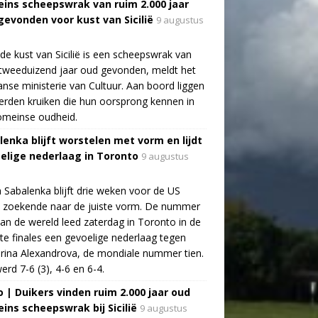
ins scheepswrak van ruim 2.000 jaar
gevonden voor kust van Sicilië
9 augustus
de kust van Sicilië is een scheepswrak van
tweeduizend jaar oud gevonden, meldt het
aanse ministerie van Cultuur. Aan boord liggen
rden kruiken die hun oorsprong kennen in
omeinse oudheid.
lenka blijft worstelen met vorm en lijdt
elige nederlaag in Toronto
9 augustus
 Sabalenka blijft drie weken voor de US
 zoekende naar de juiste vorm. De nummer
an de wereld leed zaterdag in Toronto in de
te finales een gevoelige nederlaag tegen
rina Alexandrova, de mondiale nummer tien.
erd 7-6 (3), 4-6 en 6-4.
o | Duikers vinden ruim 2.000 jaar oud
ins scheepswrak bij Sicilië
9 augustus