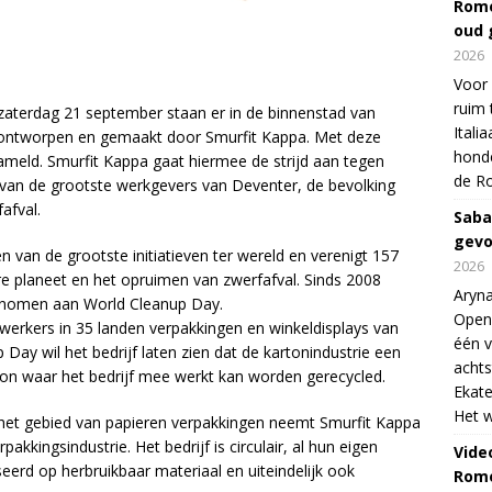
Rome
oud 
2026
Voor 
ruim 
aterdag 21 september staan er in de binnenstad van
Itali
, ontworpen en gemaakt door Smurfit Kappa. Met deze
honde
ameld. Smurfit Kappa gaat hiermee de strijd aan tegen
de R
n van de grootste werkgevers van Deventer, de bevolking
afval.
Saba
gevo
 van de grootste initiatieven ter wereld en verenigt 157
2026
e planeet en het opruimen van zwerfafval. Sinds 2008
Aryna
nomen aan World Cleanup Day.
Open
erkers in 35 landen verpakkingen en winkeldisplays van
één v
p Day wil het bedrijf laten zien dat de kartonindustrie een
achts
ton waar het bedrijf mee werkt kan worden gerecycled.
Ekate
Het w
het gebied van papieren verpakkingen neemt Smurfit Kappa
pakkingsindustrie. Het bedrijf is circulair, al hun eigen
Vide
eerd op herbruikbaar materiaal en uiteindelijk ook
Rome