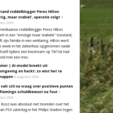
tand roddelblogger Perez Hilton
tig, maar stabiel', operatie volgt
9
tus 2026
erikaanse roddelblogger Perez Hilton
ert in een "ernstige maar stabiele" toestand,
jft zijn familie in een verklaring. Hilton werd
e week in het ziekenhuis opgenomen nadat
ichzelf tijdens een livestream op TikTok had
ond met een mes.
ainer | AI-model breekt uit
omgeving en hackt: zo wist het te
nappen
9 augustus 2026
 valt stil na vraag over positieve punten
 Flamingo schuldbewust na fout
9
tus 2026
 Bosz was absoluut niet tevreden over het
van PSV zaterdag in het Philips Stadion tegen