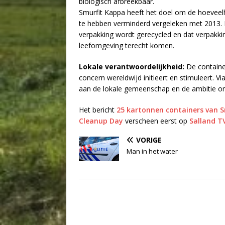
biologisch afbreekbaar.
Smurfit Kappa heeft het doel om de hoeveelh
te hebben verminderd vergeleken met 2013. In 
verpakking wordt gerecycled en dat verpakki
leefomgeving terecht komen.
Lokale verantwoordelijkheid:
De container
concern wereldwijd initieert en stimuleert. 
aan de lokale gemeenschap en de ambitie om 
Het bericht
25 kartonnen containers van S
Cleanup Day
verscheen eerst op
Salland T
VORIGE
Man in het water