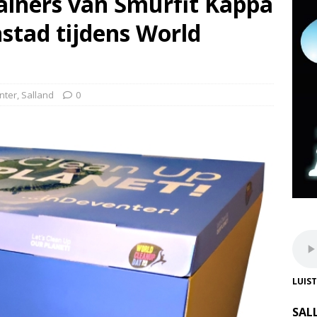
ainers van Smurfit Kappa
stad tijdens World
nter
,
Salland
0
LUIS
SAL