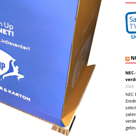
N
NEC-
verde
2026
NEC b
Eredi
selec
zater
verde
gebru