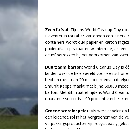
Zwerfafval:
Tijdens World Cleanup Day op z
Deventer in totaal 25 kartonnen containers
containers wordt oud papier en karton ingez
papierafval op straat en wil hiermee, als éé
actief betrekken bij het voorkomen van zwerf
Duurzaam karton:
World Cleanup Day is één
landen over de hele wereld voor een schoner
hebben meer dan 20 miljoen mensen deelge
Smurfit Kappa maakt met bijna 50.000 medew
karton. Met dit initiatief tijdens World Cleanu
duurzame sector is: 100 procent van het kar
Groene wereldspeler:
Als wereldspeler op 
een leidende rol in het ‘vergroenen’ van de ver
verpakkingsproducten zijn recyclebaar, gebas