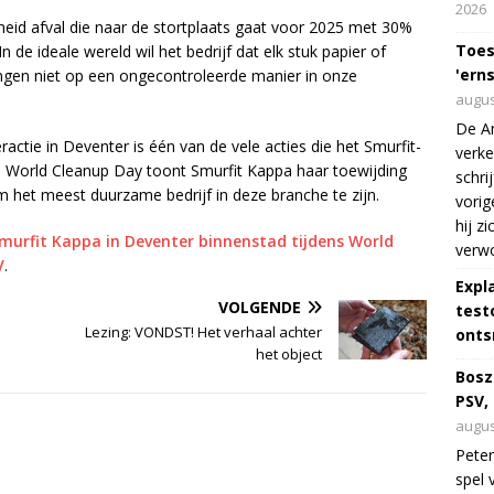
2026
eid afval die naar de stortplaats gaat voor 2025 met 30%
Toes
de ideale wereld wil het bedrijf dat elk stuk papier of
'erns
ngen niet op een ongecontroleerde manier in onze
augus
De Am
actie in Deventer is één van de vele acties die het Smurfit-
verke
Via World Cleanup Day toont Smurfit Kappa haar toewijding
schri
het meest duurzame bedrijf in deze branche te zijn.
vorig
hij z
murfit Kappa in Deventer binnenstad tijdens World
verw
V
.
Expl
VOLGENDE
test
Lezing: VONDST! Het verhaal achter
onts
het object
Bosz
PSV,
augus
Peter
spel 