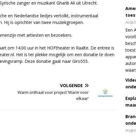
yrische zanger en muzikant Gharib Ali uit Utrecht.
Amer
toes
ische en Nederlandse liedjes vertolkt, instrumentaal
augus
. Hij is oprichter van twee muziekgroepen.
Een 
samenzijn met artiesten en bezoekers.
voorb
besch
art om 14.00 uur in het HOFtheater in Raalte. De entree is
toes
eater.nl. Het is ter plekke mogelijk om een donatie te doen
appar
bevingsramp. Deze donatie gaat naar Giro555.
autor
waar
Vide
VOLGENDE
onde
Warm onthaal voor project ‘Warm voor
Expl
elkaar’
maar
Bran
onde
augus