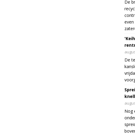
De br
recyc
cont
even 
zater
'Keih
rentr
augus
De te
kansl
vrijd
voorg
Spre
knel
augus
Nog 
onder
sprei
boven