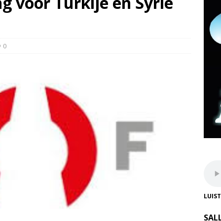
g voor Turkije en Syrië
0
LUIS
SAL