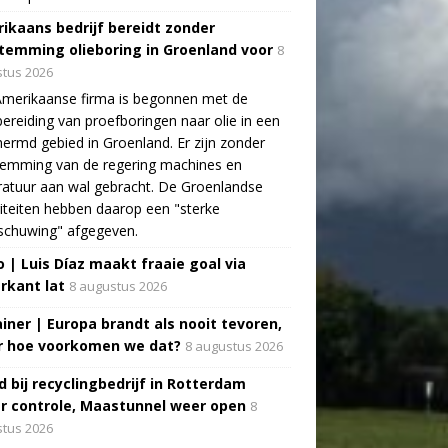
ikaans bedrijf bereidt zonder
temming olieboring in Groenland voor
8
tus 2026
Amerikaanse firma is begonnen met de
ereiding van proefboringen naar olie in een
ermd gebied in Groenland. Er zijn zonder
temming van de regering machines en
atuur aan wal gebracht. De Groenlandse
iteiten hebben daarop een "sterke
schuwing" afgegeven.
o | Luis Díaz maakt fraaie goal via
rkant lat
8 augustus 2026
ainer | Europa brandt als nooit tevoren,
 hoe voorkomen we dat?
8 augustus 2026
d bij recyclingbedrijf in Rotterdam
r controle, Maastunnel weer open
8
tus 2026