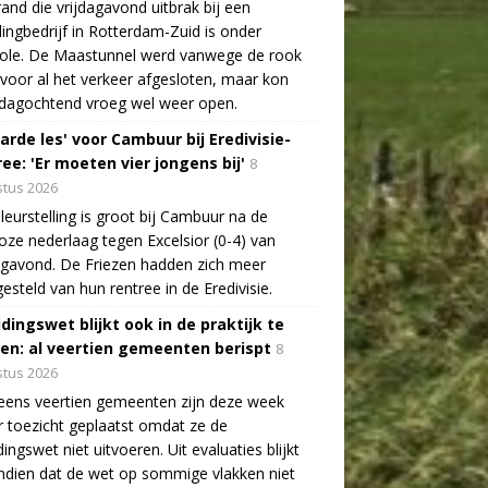
and die vrijdagavond uitbrak bij een
lingbedrijf in Rotterdam-Zuid is onder
role. De Maastunnel werd vanwege de rook
voor al het verkeer afgesloten, maar kon
dagochtend vroeg wel weer open.
arde les' voor Cambuur bij Eredivisie-
ee: 'Er moeten vier jongens bij'
8
tus 2026
leurstelling is groot bij Cambuur na de
oze nederlaag tegen Excelsior (0-4) van
agavond. De Friezen hadden zich meer
esteld van hun rentree in de Eredivisie.
idingswet blijkt ook in de praktijk te
len: al veertien gemeenten berispt
8
tus 2026
eens veertien gemeenten zijn deze week
 toezicht geplaatst omdat ze de
dingswet niet uitvoeren. Uit evaluaties blijkt
dien dat de wet op sommige vlakken niet