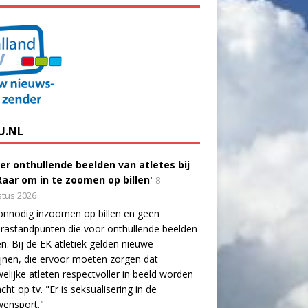
U.NL
er onthullende beelden van atletes bij
'Raar om in te zoomen op billen'
8
tus 2026
onnodig inzoomen op billen en geen
astandpunten die voor onthullende beelden
n. Bij de EK atletiek gelden nieuwe
lijnen, die ervoor moeten zorgen dat
elijke atleten respectvoller in beeld worden
cht op tv. "Er is seksualisering in de
wensport."