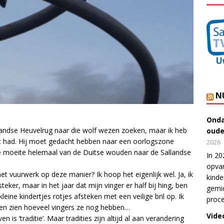
N
Onda
landse Heuvelrug naar die wolf wezen zoeken, maar ik heb
oude
opt had. Hij moet gedacht hebben naar een oorlogszone
2026
 de moeite helemaal van de Duitse wouden naar de Sallandse
In 20
.
opvan
et vuurwerk op deze manier? Ik hoop het eigenlijk wel. Ja, ik
kinde
eker, maar in het jaar dat mijn vinger er half bij hing, ben
gemid
leine kindertjes rotjes afsteken met een veilige bril op. Ik
proce
nen zien hoeveel vingers ze nog hebben…
Vide
s ‘traditie’. Maar tradities zijn altijd al aan verandering