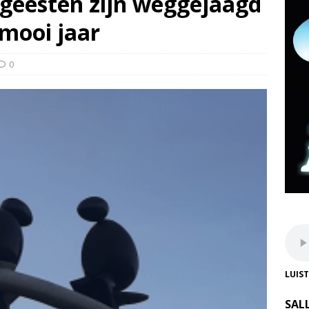
geesten zijn weggejaagd
mooi jaar
0
LUIS
SAL