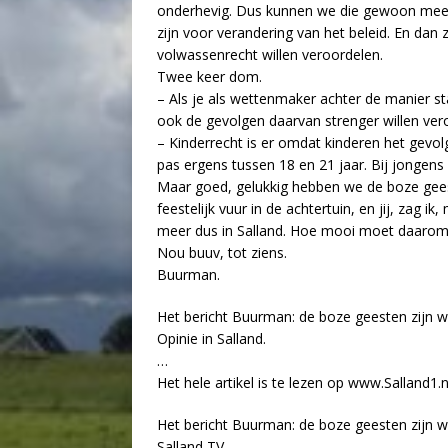
onderhevig. Dus kunnen we die gewoon meev
zijn voor verandering van het beleid. En dan z
volwassenrecht willen veroordelen.
Twee keer dom.
– Als je als wettenmaker achter de manier st
ook de gevolgen daarvan strenger willen veroo
– Kinderrecht is er omdat kinderen het gevol
pas ergens tussen 18 en 21 jaar. Bij jongens 
Maar goed, gelukkig hebben we de boze gees
feestelijk vuur in de achtertuin, en jij, zag 
meer dus in Salland. Hoe mooi moet daarom 
Nou buuv, tot ziens.
Buurman.
Het bericht Buurman: de boze geesten zijn 
Opinie in Salland.
…
Het hele artikel is te lezen op www.Salland1.n
Het bericht Buurman: de boze geesten zijn 
Salland TV.