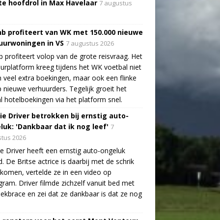
te hoofdrol in Max Havelaar
7 augustus
nb profiteert van WK met 150.000 nieuwe
uurwoningen in VS
7 augustus 2026
b profiteert volop van de grote reisvraag. Het
urplatform kreeg tijdens het WK voetbal niet
n veel extra boekingen, maar ook een flinke
 nieuwe verhuurders. Tegelijk groeit het
l hotelboekingen via het platform snel.
ie Driver betrokken bij ernstig auto-
luk: 'Dankbaar dat ik nog leef'
7
tus 2026
e Driver heeft een ernstig auto-ongeluk
. De Britse actrice is daarbij met de schrik
ekomen, vertelde ze in een video op
gram. Driver filmde zichzelf vanuit bed met
ekbrace en zei dat ze dankbaar is dat ze nog