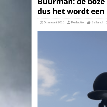
Buurman: de boze 
dus het wordt een 
5 januari 2020
Redactie
Salland