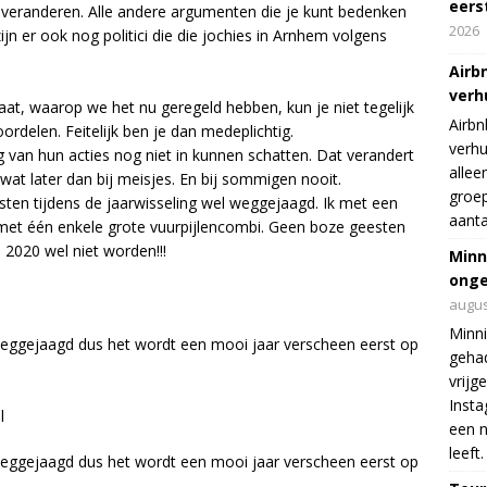
eers
eranderen. Alle andere argumenten die je kunt bedenken
2026
ijn er ook nog politici die die jochies in Arnhem volgens
Airb
verh
aat, waarop we het nu geregeld hebben, kun je niet tegelijk
Airbn
rdelen. Feitelijk ben je dan medeplichtig.
verhu
g van hun acties nog niet in kunnen schatten. Dat verandert
allee
wat later dan bij meisjes. En bij sommigen nooit.
groep
ten tijdens de jaarwisseling wel weggejaagd. Ik met een
aanta
ik, met één enkele grote vuurpijlencombi. Geen boze geesten
2020 wel niet worden!!!
Minn
onge
augus
Minni
weggejaagd dus het wordt een mooi jaar verscheen eerst op
gehad
vrijg
Insta
l
een n
leeft.
weggejaagd dus het wordt een mooi jaar verscheen eerst op