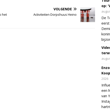
Tour
op: '
VOLGENDE
augus
p het
Activiteiten Dorpshuus Heino
De To
eerst
Demi 
konin
bijzo
Vide
terw
augus
Enzo
Koop
2026
Influ
een h
van 
Insta
hartr