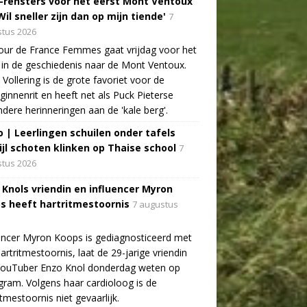
-rensters voor het eerst Mont Ventoux
Wil sneller zijn dan op mijn tiende'
7
tus 2026
ur de France Femmes gaat vrijdag voor het
 in de geschiedenis naar de Mont Ventoux.
Vollering is de grote favoriet voor de
ginnenrit en heeft net als Puck Pieterse
ndere herinneringen aan de 'kale berg'.
o | Leerlingen schuilen onder tafels
ijl schoten klinken op Thaise school
7
tus 2026
 Knols vriendin en influencer Myron
s heeft hartritmestoornis
7 augustus
encer Myron Koops is gediagnosticeerd met
artritmestoornis, laat de 29-jarige vriendin
YouTuber Enzo Knol donderdag weten op
gram. Volgens haar cardioloog is de
itmestoornis niet gevaarlijk.