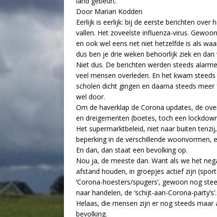
land gebeurt.
Door Marian Kodden
Eerlijk is eerlijk: bij de eerste berichten ov
vallen. Het zoveelste influenza-virus. Gewoon
en ook wel eens net niet hetzelfde is als wa
dus ben je drie weken behoorlijk ziek en dan 
Niet dus. De berichten werden steeds alarme
veel mensen overleden. En het kwam steeds di
scholen dicht gingen en daarna steeds meer fa
wel door.
Om de haverklap de Corona updates, de ove
en dreigementen (boetes, toch een lockdown)
Het supermarktbeleid, niet naar buiten tenz
beperking in de verschillende woonvormen, 
En dan, dan staat een bevolking op.
Nou ja, de meeste dan. Want als we het nega
afstand houden, in groepjes actief zijn (spo
‘Corona-hoesters/spugers’, gewoon nog stee
naar handelen, de ‘schijt-aan-Corona-party’s’.
Helaas, die mensen zijn er nog steeds maar a
bevolking.