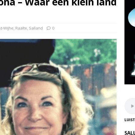
na – Waar een klein land
st-Wijhe
,
Raalte
,
Salland
0
LUIS
SAL