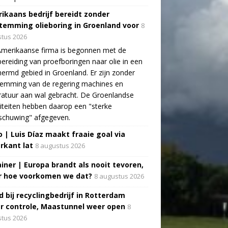
ikaans bedrijf bereidt zonder
temming olieboring in Groenland voor
8
tus 2026
Amerikaanse firma is begonnen met de
ereiding van proefboringen naar olie in een
ermd gebied in Groenland. Er zijn zonder
temming van de regering machines en
atuur aan wal gebracht. De Groenlandse
iteiten hebben daarop een "sterke
schuwing" afgegeven.
o | Luis Díaz maakt fraaie goal via
rkant lat
8 augustus 2026
ainer | Europa brandt als nooit tevoren,
 hoe voorkomen we dat?
8 augustus 2026
d bij recyclingbedrijf in Rotterdam
r controle, Maastunnel weer open
8
tus 2026