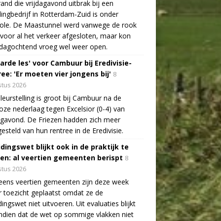
and die vrijdagavond uitbrak bij een
lingbedrijf in Rotterdam-Zuid is onder
role. De Maastunnel werd vanwege de rook
voor al het verkeer afgesloten, maar kon
dagochtend vroeg wel weer open.
arde les' voor Cambuur bij Eredivisie-
ee: 'Er moeten vier jongens bij'
8
tus 2026
leurstelling is groot bij Cambuur na de
oze nederlaag tegen Excelsior (0-4) van
agavond. De Friezen hadden zich meer
esteld van hun rentree in de Eredivisie.
idingswet blijkt ook in de praktijk te
len: al veertien gemeenten berispt
8
tus 2026
eens veertien gemeenten zijn deze week
 toezicht geplaatst omdat ze de
dingswet niet uitvoeren. Uit evaluaties blijkt
dien dat de wet op sommige vlakken niet