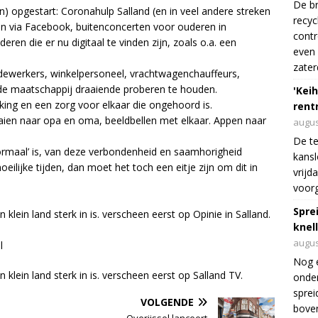
De br
den) opgestart: Coronahulp Salland (en in veel andere streken
recyc
ssen via Facebook, buitenconcerten voor ouderen in
cont
eren die er nu digitaal te vinden zijn, zoals o.a. een
even 
zater
ewerkers, winkelpersoneel, vrachtwagenchauffeurs,
de maatschappij draaiende proberen te houden.
'Keih
ing en een zorg voor elkaar die ongehoord is.
rentr
aien naar opa en oma, beeldbellen met elkaar. Appen naar
augus
De te
normaal’ is, van deze verbondenheid en saamhorigheid
kansl
moeilijke tijden, dan moet het toch een eitje zijn om dit in
vrijd
voorg
Spre
lein land sterk in is. verscheen eerst op Opinie in Salland.
knel
augus
l
Nog 
lein land sterk in is. verscheen eerst op Salland TV.
onder
sprei
VOLGENDE
boven