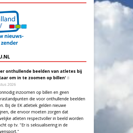
U.NL
er onthullende beelden van atletes bij
'Raar om in te zoomen op billen'
8
tus 2026
onnodig inzoomen op billen en geen
astandpunten die voor onthullende beelden
n. Bij de EK atletiek gelden nieuwe
lijnen, die ervoor moeten zorgen dat
elijke atleten respectvoller in beeld worden
cht op tv. "Er is seksualisering in de
wensport."