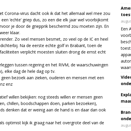
Amer
er het Corona-virus dacht ook ik dat het allemaal wel mee zou
toes
 een ‘echte’ griep dus, zo een die elk jaar wel voorbijkomt
augus
arvoor je door de griepprik beschermd zou moeten zijn. En
Een 
weer klaar.
voorb
render. Zo veel mensen besmet, zo veel op de IC en heel
besch
chterbij. Na de eerste echte golf in Brabant, toen de
toes
ciliteiten verplicht moesten sluiten drong de ernst echt
appar
autor
rleggen tussen regering en het RIVM, de waarschuwingen
waar
, elke dag de hele dag op tv.
Vide
ij, geen bezoek aan zieken, ouderen en mensen met een
onde
enz enz
Expl
tief willen bekijken: nog steeds willen er mensen geen
maar
rten, chillen, boodschappen doen, parken bezoeken),
ds denken dat er weinig aan de hand is en daar dan ook
Bran
onde
ls optimist kijk ik graag naar het overgrote deel van de
augus