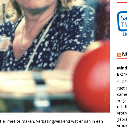
N
Mind
EK: 
augus
Niet 
camer
zorge
richt
vrouw
gebra
ft er mee te maken. Verbazingwekkend wat er dan in een
vrou