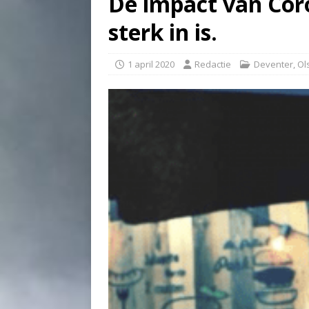
De impact van Coro
sterk in is.
1 april 2020
Redactie
Deventer
,
Ol