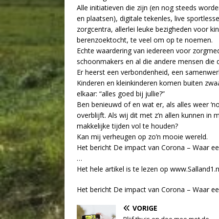
Alle initiatieven die zijn (en nog steeds wor
en plaatsen), digitale tekenles, live sportle
zorgcentra, allerlei leuke bezigheden voor kind
berenzoektocht, te veel om op te noemen.
Echte waardering van iedereen voor zorgmed
schoonmakers en al die andere mensen die 
Er heerst een verbondenheid, een samenwerk
Kinderen en kleinkinderen komen buiten zwa
elkaar: “alles goed bij jullie?”
Ben benieuwd of en wat er, als alles weer ‘
overblijft. Als wij dit met z’n allen kunnen in 
makkelijke tijden vol te houden?
Kan mij verheugen op zo’n mooie wereld.
Het bericht De impact van Corona – Waar een k
…
Het hele artikel is te lezen op www.Salland1.n
Het bericht De impact van Corona – Waar een k
VORIGE