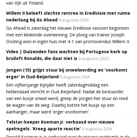
van HJK uit Finland.
Willem II beleeft slechte rentree in Eredivisie met ruime
nederlaag bij Go Ahead
8 augustus 2026
Go Ahead is zaterdag het nieuwe Eredivisie-seizoen begonnen
met een klinkende overwinning. De ploeg van trainer Joseph
Oosting won in eigen huis met 4-1 van promovendus Willem II.
Video | Duizenden fans wachten bij Portugese kerk op
bruiloft Ronaldo, die daar niet is
8 augustus 2026
Jongen (15) grijpt stuur bij onwelwording en 'voorkomt
erger' in Oud-Beijerland
8 augustus 2026
Een vijftienjarige bijrijder heeft zaterdagmiddag een
heldendaad verricht in Oud-Beijerland. Nadat de bestuurder
van een busje onwel werd, greep de jongen het stuur en reed
de wagen van de weg. Daarbij botste het busje op een
aanhanger, maar werd 'erger voorkomen'.
Telstar-keeper Koeman jr. verbaasd over nieuwe
spelregels: 'Kreeg aparte reactie'
8 augustus 2026
Ronald Koeman jr. is verbaasd over de nieuwe spelregels in de