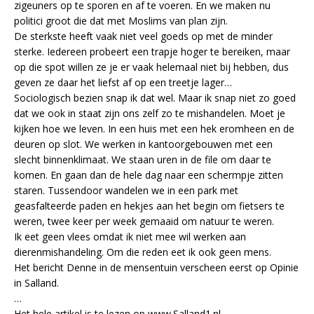
zigeuners op te sporen en af te voeren. En we maken nu
politici groot die dat met Moslims van plan zijn.
De sterkste heeft vaak niet veel goeds op met de minder
sterke. Iedereen probeert een trapje hoger te bereiken, maar
op die spot willen ze je er vaak helemaal niet bij hebben, dus
geven ze daar het liefst af op een treetje lager…
Sociologisch bezien snap ik dat wel. Maar ik snap niet zo goed
dat we ook in staat zijn ons zelf zo te mishandelen. Moet je
kijken hoe we leven. In een huis met een hek eromheen en de
deuren op slot. We werken in kantoorgebouwen met een
slecht binnenklimaat. We staan uren in de file om daar te
komen. En gaan dan de hele dag naar een schermpje zitten
staren. Tussendoor wandelen we in een park met
geasfalteerde paden en hekjes aan het begin om fietsers te
weren, twee keer per week gemaaid om natuur te weren.
Ik eet geen vlees omdat ik niet mee wil werken aan
dierenmishandeling. Om die reden eet ik ook geen mens.
Het bericht Denne in de mensentuin verscheen eerst op Opinie
in Salland.
…
Het hele artikel is te lezen op www.Salland1.nl