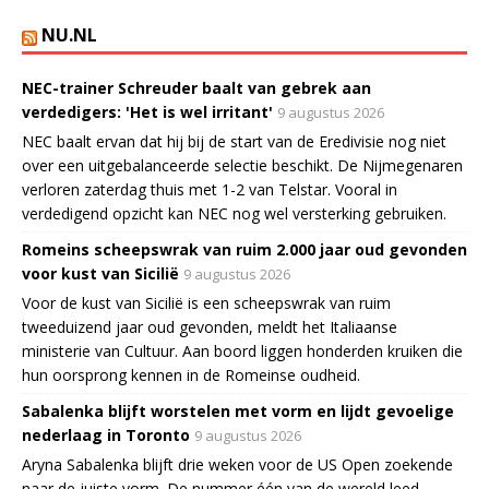
NU.NL
NEC-trainer Schreuder baalt van gebrek aan
verdedigers: 'Het is wel irritant'
9 augustus 2026
NEC baalt ervan dat hij bij de start van de Eredivisie nog niet
over een uitgebalanceerde selectie beschikt. De Nijmegenaren
verloren zaterdag thuis met 1-2 van Telstar. Vooral in
verdedigend opzicht kan NEC nog wel versterking gebruiken.
Romeins scheepswrak van ruim 2.000 jaar oud gevonden
voor kust van Sicilië
9 augustus 2026
Voor de kust van Sicilië is een scheepswrak van ruim
tweeduizend jaar oud gevonden, meldt het Italiaanse
ministerie van Cultuur. Aan boord liggen honderden kruiken die
hun oorsprong kennen in de Romeinse oudheid.
Sabalenka blijft worstelen met vorm en lijdt gevoelige
nederlaag in Toronto
9 augustus 2026
Aryna Sabalenka blijft drie weken voor de US Open zoekende
naar de juiste vorm. De nummer één van de wereld leed