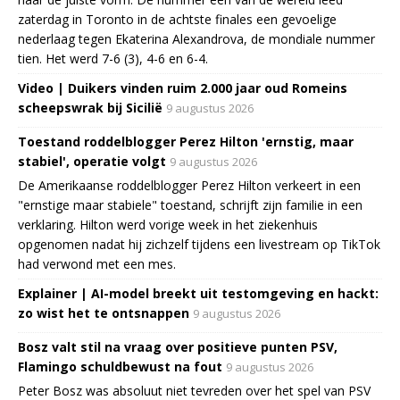
zaterdag in Toronto in de achtste finales een gevoelige
nederlaag tegen Ekaterina Alexandrova, de mondiale nummer
tien. Het werd 7-6 (3), 4-6 en 6-4.
Video | Duikers vinden ruim 2.000 jaar oud Romeins
scheepswrak bij Sicilië
9 augustus 2026
Toestand roddelblogger Perez Hilton 'ernstig, maar
stabiel', operatie volgt
9 augustus 2026
De Amerikaanse roddelblogger Perez Hilton verkeert in een
"ernstige maar stabiele" toestand, schrijft zijn familie in een
verklaring. Hilton werd vorige week in het ziekenhuis
opgenomen nadat hij zichzelf tijdens een livestream op TikTok
had verwond met een mes.
Explainer | AI-model breekt uit testomgeving en hackt:
zo wist het te ontsnappen
9 augustus 2026
Bosz valt stil na vraag over positieve punten PSV,
Flamingo schuldbewust na fout
9 augustus 2026
Peter Bosz was absoluut niet tevreden over het spel van PSV