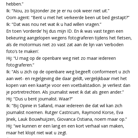
hebben.”
Ik: “Nou, zo bijzonder zie je er nu ook weer niet uit.”
Oom agent: “Bent u met het verkeerde been uit bed gestapt?”
Ik: “Dat was nou net wat ik u had willen vragen.”
En toen ‘vorderde’ hij dus mijn ID. En ik was vast tegen een
bekeuring aangelopen wegens fotograferen tijdens het fietsen,
als de motormuis niet zo vast zat aan de lijn van ‘verboden
foto’s te maken’.
Hij: “U mag op de openbare weg niet zo maar iedereen
fotograferen.”
Ik: “Als u zich op de openbare weg begeeft conformeert u zich
aan wet- en regelgeving die daar geldt, vergelijkbaar met het
kopen van een kaartje voor een voetbalstadion. Je verliest dan
je portretrechten. Als journalist weet ik dat als geen ander.”
Hij: “Dus u bent journalist. Waar?”
Ik: “Bij Opinie in Salland, maar iedereen die dat wil kan zich
journalist noemen. Rutger Castricum, Raymond Korse, Eva
Jinek, Lauk Bouwhuijzen, Giovanca Ostiana, noem maar op.”
Hij: “we kunnen er een lang en een kort verhaal van maken,
maar het klopt niet wat u zegt.