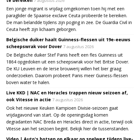
te bereiken
7 augustus 2026
Een jonge migrant is vrijdag omgekomen toen hij met een
paraglider de Spaanse exclave Ceuta probeerde te bereiken.
De man belandde tijdens zijn poging in zee. De Guardia Civil in
Ceuta heeft zijn lichaam geborgen.
Belgische duiker haalt Guinness-flessen uit 19e-eeuws
scheepswrak voor Dover
7 augustus 2026
De Belgische duiker Stef Panis heeft een fles Guinness uit
1864 opgedoken uit een scheepswrak voor het Britse Dover.
De KU Leuven en de Ierse brouwerij willen het bier graag
onderzoeken. Daarom probeert Panis meer Guiness-flessen
boven water te halen.
Live KKD | NAC en Heracles trappen nieuw seizoen af,
ook Vitesse in actie
7 augustus 2026
Ook het nieuwe Keuken Kampioen Divisie-seizoen gaat
vrijdagavond van start. Op de openingsdag komen
degradanten NAC Breda en Heracles direct in actie, terwijl ook
Vitesse aan het seizoen begint. Bekijk hier de tussenstanden.
Video | Auto's botsen op elkaar op snelweg tijdens live-