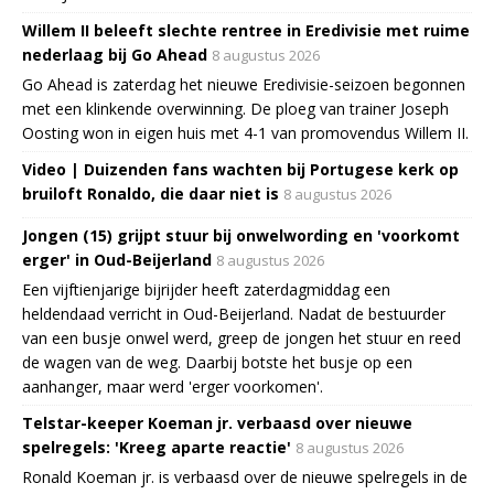
Willem II beleeft slechte rentree in Eredivisie met ruime
nederlaag bij Go Ahead
8 augustus 2026
Go Ahead is zaterdag het nieuwe Eredivisie-seizoen begonnen
met een klinkende overwinning. De ploeg van trainer Joseph
Oosting won in eigen huis met 4-1 van promovendus Willem II.
Video | Duizenden fans wachten bij Portugese kerk op
bruiloft Ronaldo, die daar niet is
8 augustus 2026
Jongen (15) grijpt stuur bij onwelwording en 'voorkomt
erger' in Oud-Beijerland
8 augustus 2026
Een vijftienjarige bijrijder heeft zaterdagmiddag een
heldendaad verricht in Oud-Beijerland. Nadat de bestuurder
van een busje onwel werd, greep de jongen het stuur en reed
de wagen van de weg. Daarbij botste het busje op een
aanhanger, maar werd 'erger voorkomen'.
Telstar-keeper Koeman jr. verbaasd over nieuwe
spelregels: 'Kreeg aparte reactie'
8 augustus 2026
Ronald Koeman jr. is verbaasd over de nieuwe spelregels in de