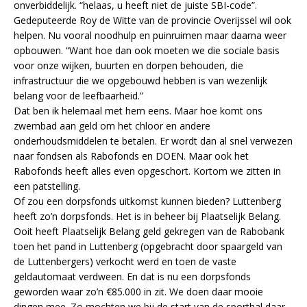
onverbiddelijk. “helaas, u heeft niet de juiste SBI-code”.
Gedeputeerde Roy de Witte van de provincie Overijssel wil ook
helpen. Nu vooral noodhulp en puinruimen maar daarna weer
opbouwen. “Want hoe dan ook moeten we die sociale basis
voor onze wijken, buurten en dorpen behouden, die
infrastructuur die we opgebouwd hebben is van wezenlijk
belang voor de leefbaarheid.”
Dat ben ik helemaal met hem eens. Maar hoe komt ons
zwembad aan geld om het chloor en andere
onderhoudsmiddelen te betalen. Er wordt dan al snel verwezen
naar fondsen als Rabofonds en DOEN. Maar ook het
Rabofonds heeft alles even opgeschort. Kortom we zitten in
een patstelling.
Of zou een dorpsfonds uitkomst kunnen bieden? Luttenberg
heeft zo’n dorpsfonds. Het is in beheer bij Plaatselijk Belang.
Ooit heeft Plaatselijk Belang geld gekregen van de Rabobank
toen het pand in Luttenberg (opgebracht door spaargeld van
de Luttenbergers) verkocht werd en toen de vaste
geldautomaat verdween. En dat is nu een dorpsfonds
geworden waar zo’n €85.000 in zit. We doen daar mooie
dingen mee. Zo mochten we bij de start van de sporthal daar