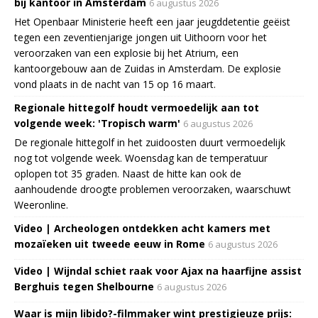
bij kantoor in Amsterdam
6 augustus 2026
Het Openbaar Ministerie heeft een jaar jeugddetentie geëist
tegen een zeventienjarige jongen uit Uithoorn voor het
veroorzaken van een explosie bij het Atrium, een
kantoorgebouw aan de Zuidas in Amsterdam. De explosie
vond plaats in de nacht van 15 op 16 maart.
Regionale hittegolf houdt vermoedelijk aan tot
volgende week: 'Tropisch warm'
6 augustus 2026
De regionale hittegolf in het zuidoosten duurt vermoedelijk
nog tot volgende week. Woensdag kan de temperatuur
oplopen tot 35 graden. Naast de hitte kan ook de
aanhoudende droogte problemen veroorzaken, waarschuwt
Weeronline.
Video | Archeologen ontdekken acht kamers met
mozaïeken uit tweede eeuw in Rome
6 augustus 2026
Video | Wijndal schiet raak voor Ajax na haarfijne assist
Berghuis tegen Shelbourne
6 augustus 2026
Waar is mijn libido?-filmmaker wint prestigieuze prijs: