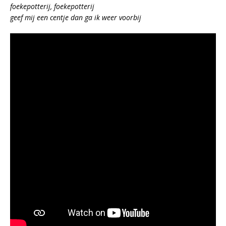
foekepotterij, foekepotterij
geef mij een centje dan ga ik weer voorbij