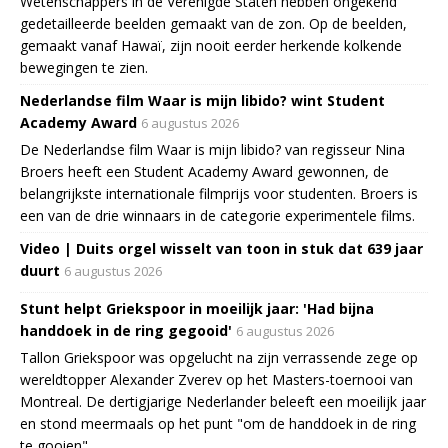
Wetenschappers in de Verenigde Staten hebben ongekend
gedetailleerde beelden gemaakt van de zon. Op de beelden,
gemaakt vanaf Hawaï, zijn nooit eerder herkende kolkende
bewegingen te zien.
Nederlandse film Waar is mijn libido? wint Student
Academy Award
6 augustus 2026
De Nederlandse film Waar is mijn libido? van regisseur Nina
Broers heeft een Student Academy Award gewonnen, de
belangrijkste internationale filmprijs voor studenten. Broers is
een van de drie winnaars in de categorie experimentele films.
Video | Duits orgel wisselt van toon in stuk dat 639 jaar
duurt
6 augustus 2026
Stunt helpt Griekspoor in moeilijk jaar: 'Had bijna
handdoek in de ring gegooid'
6 augustus 2026
Tallon Griekspoor was opgelucht na zijn verrassende zege op
wereldtopper Alexander Zverev op het Masters-toernooi van
Montreal. De dertigjarige Nederlander beleeft een moeilijk jaar
en stond meermaals op het punt "om de handdoek in de ring
te gooien".