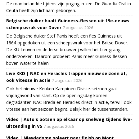
De man belandde tijdens zijn poging in zee. De Guardia Civil in
Ceuta heeft zijn lichaam geborgen.
Belgische duiker haalt Guinness-flessen uit 19e-eeuws
scheepswrak voor Dover
7 augustus 2026
De Belgische duiker Stef Panis heeft een fles Guinness uit
1864 opgedoken uit een scheepswrak voor het Britse Dover.
De KU Leuven en de Ierse brouwerij willen het bier graag
onderzoeken. Daarom probeert Panis meer Guiness-flessen
boven water te halen.
Live KKD | NAC en Heracles trappen nieuw seizoen af,
ook Vitesse in actie
7 augustus 2026
Ook het nieuwe Keuken Kampioen Divisie-seizoen gaat
vrijdagavond van start. Op de openingsdag komen
degradanten NAC Breda en Heracles direct in actie, terwijl ook
Vitesse aan het seizoen begint. Bekijk hier de tussenstanden.
Video | Auto's botsen op elkaar op snelweg tijdens live-
uitzending in VS
7 augustus 2026
Video | Niewiadoma soleert naar finish op Mont