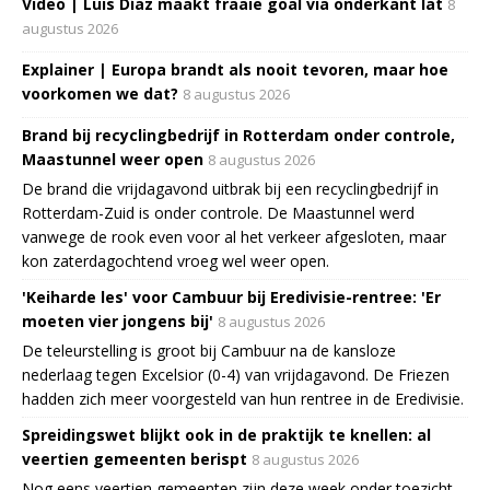
Video | Luis Díaz maakt fraaie goal via onderkant lat
8
augustus 2026
Explainer | Europa brandt als nooit tevoren, maar hoe
voorkomen we dat?
8 augustus 2026
Brand bij recyclingbedrijf in Rotterdam onder controle,
Maastunnel weer open
8 augustus 2026
De brand die vrijdagavond uitbrak bij een recyclingbedrijf in
Rotterdam-Zuid is onder controle. De Maastunnel werd
vanwege de rook even voor al het verkeer afgesloten, maar
kon zaterdagochtend vroeg wel weer open.
'Keiharde les' voor Cambuur bij Eredivisie-rentree: 'Er
moeten vier jongens bij'
8 augustus 2026
De teleurstelling is groot bij Cambuur na de kansloze
nederlaag tegen Excelsior (0-4) van vrijdagavond. De Friezen
hadden zich meer voorgesteld van hun rentree in de Eredivisie.
Spreidingswet blijkt ook in de praktijk te knellen: al
veertien gemeenten berispt
8 augustus 2026
Nog eens veertien gemeenten zijn deze week onder toezicht