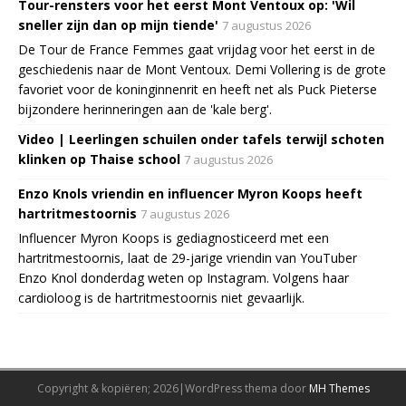
Tour-rensters voor het eerst Mont Ventoux op: 'Wil
sneller zijn dan op mijn tiende'
7 augustus 2026
De Tour de France Femmes gaat vrijdag voor het eerst in de
geschiedenis naar de Mont Ventoux. Demi Vollering is de grote
favoriet voor de koninginnenrit en heeft net als Puck Pieterse
bijzondere herinneringen aan de 'kale berg'.
Video | Leerlingen schuilen onder tafels terwijl schoten
klinken op Thaise school
7 augustus 2026
Enzo Knols vriendin en influencer Myron Koops heeft
hartritmestoornis
7 augustus 2026
Influencer Myron Koops is gediagnosticeerd met een
hartritmestoornis, laat de 29-jarige vriendin van YouTuber
Enzo Knol donderdag weten op Instagram. Volgens haar
cardioloog is de hartritmestoornis niet gevaarlijk.
Copyright & kopiëren; 2026|WordPress thema door
MH Themes