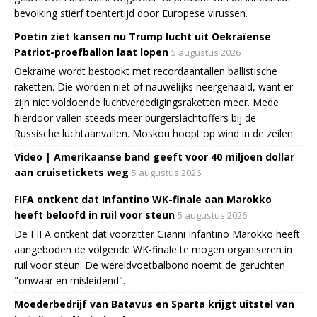
bevolking stierf toentertijd door Europese virussen.
Poetin ziet kansen nu Trump lucht uit Oekraïense
Patriot-proefballon laat lopen
5 augustus 2026
Oekraïne wordt bestookt met recordaantallen ballistische
raketten. Die worden niet of nauwelijks neergehaald, want er
zijn niet voldoende luchtverdedigingsraketten meer. Mede
hierdoor vallen steeds meer burgerslachtoffers bij de
Russische luchtaanvallen. Moskou hoopt op wind in de zeilen.
Video | Amerikaanse band geeft voor 40 miljoen dollar
aan cruisetickets weg
5 augustus 2026
FIFA ontkent dat Infantino WK-finale aan Marokko
heeft beloofd in ruil voor steun
5 augustus 2026
De FIFA ontkent dat voorzitter Gianni Infantino Marokko heeft
aangeboden de volgende WK-finale te mogen organiseren in
ruil voor steun. De wereldvoetbalbond noemt de geruchten
"onwaar en misleidend".
Moederbedrijf van Batavus en Sparta krijgt uitstel van