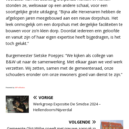
stonden ze, weliswaar op een andere schaal, voor een
soortgelijke grote uitdaging. “Bijna alle Herxenaren hebben de
afgelopen jaren meegebouwd aan een nieuw dorpshuis. Het
leek onmogelijk om een dorpshuis met dergelijke faciliteiten te
bouwen voor zo’n klein dorp. Doordat iedereen erin geloofde
en vanuit zijn of haar eigen expertise heeft bijgedragen, is het
toch gelukt.”
Burgemeester Sietske Poepjes: “We kijken als college van
B&W uit naar de samenwerking. Met elkaar gaan we veel werk
verzetten. Wij zetten, samen met de gemeenteraad, onze
schouders eronder om onze inwoners goed van dienst te zijn.”
Powered by
WPeMatico
VORIGE
Werkgroep Expositie De Smidse 2024 –
Hellendoorn/Nijverdal
VOLGENDE
Gemeente Olst-Wijhe speelt met nieuwe aanpak in