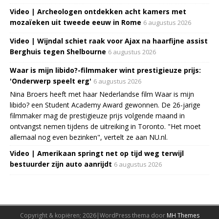
Video | Archeologen ontdekken acht kamers met
mozaïeken uit tweede eeuw in Rome
6 augustus 2026
Video | Wijndal schiet raak voor Ajax na haarfijne assist
Berghuis tegen Shelbourne
6 augustus 2026
Waar is mijn libido?-filmmaker wint prestigieuze prijs:
'Onderwerp speelt erg'
6 augustus 2026
Nina Broers heeft met haar Nederlandse film Waar is mijn
libido? een Student Academy Award gewonnen. De 26-jarige
filmmaker mag de prestigieuze prijs volgende maand in
ontvangst nemen tijdens de uitreiking in Toronto. "Het moet
allemaal nog even bezinken", vertelt ze aan NU.nl.
Video | Amerikaan springt net op tijd weg terwijl
bestuurder zijn auto aanrijdt
6 augustus 2026
Copyright & kopiëren; 2026|WordPress thema door
MH Themes