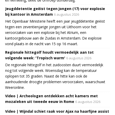
en vernieling, deelt de omroep donderdag.
Jeugddetentie geëist tegen jongen (17) voor explosie
bij kantoor in Amsterdam
6 augustus 2026
Het Openbaar Ministerie heeft een jaar jeugddetentie geëist
tegen een zeventienjarige jongen uit Uithoorn voor het
veroorzaken van een explosie bij het Atrium, een
kantoorgebouw aan de Zuidas in Amsterdam. De explosie
vond plaats in de nacht van 15 op 16 maart.
Regionale hittegolf houdt vermoedelijk aan tot
volgende week: 'Tropisch warm'
6 augustus 2026
De regionale hittegolf in het zuidoosten duurt vermoedelijk
nog tot volgende week. Woensdag kan de temperatuur
oplopen tot 35 graden. Naast de hitte kan ook de
aanhoudende droogte problemen veroorzaken, waarschuwt
Weeronline.
Video | Archeologen ontdekken acht kamers met
mozaïeken uit tweede eeuw in Rome
6 augustus 2026
Video | Wijndal schiet raak voor Ajax na haarfijne assist