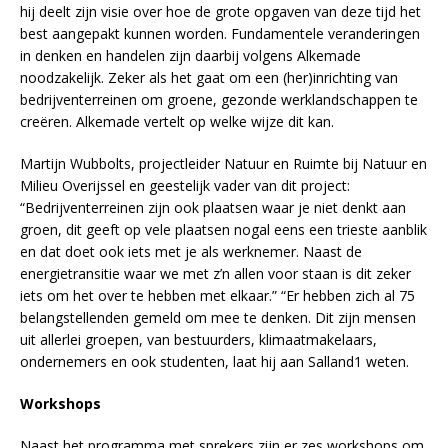
hij deelt zijn visie over hoe de grote opgaven van deze tijd het
best aangepakt kunnen worden. Fundamentele veranderingen
in denken en handelen zijn daarbij volgens Alkemade
noodzakelijk. Zeker als het gaat om een (her)inrichting van
bedrijventerreinen om groene, gezonde werklandschappen te
creëren. Alkemade vertelt op welke wijze dit kan.
Martijn Wubbolts, projectleider Natuur en Ruimte bij Natuur en
Milieu Overijssel en geestelijk vader van dit project:
“Bedrijventerreinen zijn ook plaatsen waar je niet denkt aan
groen, dit geeft op vele plaatsen nogal eens een trieste aanblik
en dat doet ook iets met je als werknemer. Naast de
energietransitie waar we met z’n allen voor staan is dit zeker
iets om het over te hebben met elkaar.” “Er hebben zich al 75
belangstellenden gemeld om mee te denken. Dit zijn mensen
uit allerlei groepen, van bestuurders, klimaatmakelaars,
ondernemers en ook studenten, laat hij aan Salland1 weten.
Workshops
Naast het programma met sprekers zijn er zes workshops om