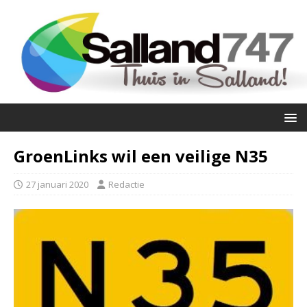
GroenLinks wil een veilige N35
27 januari 2020
Redactie