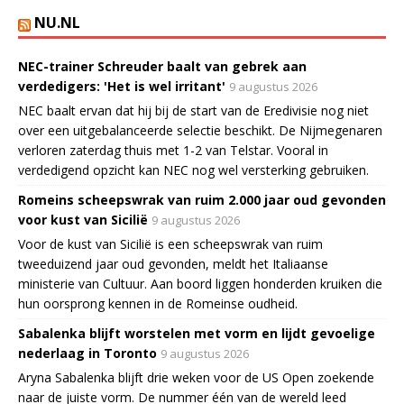
NU.NL
NEC-trainer Schreuder baalt van gebrek aan
verdedigers: 'Het is wel irritant'
9 augustus 2026
NEC baalt ervan dat hij bij de start van de Eredivisie nog niet
over een uitgebalanceerde selectie beschikt. De Nijmegenaren
verloren zaterdag thuis met 1-2 van Telstar. Vooral in
verdedigend opzicht kan NEC nog wel versterking gebruiken.
Romeins scheepswrak van ruim 2.000 jaar oud gevonden
voor kust van Sicilië
9 augustus 2026
Voor de kust van Sicilië is een scheepswrak van ruim
tweeduizend jaar oud gevonden, meldt het Italiaanse
ministerie van Cultuur. Aan boord liggen honderden kruiken die
hun oorsprong kennen in de Romeinse oudheid.
Sabalenka blijft worstelen met vorm en lijdt gevoelige
nederlaag in Toronto
9 augustus 2026
Aryna Sabalenka blijft drie weken voor de US Open zoekende
naar de juiste vorm. De nummer één van de wereld leed