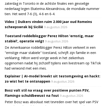
zaterdag in Toronto in de achtste finales een gevoelige
nederlaag tegen Ekaterina Alexandrova, de mondiale nummer
tien. Het werd 7-6 (3), 4-6 en 6-4.
Video | Duikers vinden ruim 2.000 jaar oud Romeins
scheepswrak bij Sicilië
9 augustus 2026
Toestand roddelblogger Perez Hilton 'ernstig, maar
stabiel', operatie volgt
9 augustus 2026
De Amerikaanse roddelblogger Perez Hilton verkeert in een
"ernstige maar stabiele" toestand, schrijft zijn familie in een
verklaring. Hilton werd vorige week in het ziekenhuis
opgenomen nadat hij zichzelf tijdens een livestream op TikTok
had verwond met een mes.
Explainer | AI-model breekt uit testomgeving en hackt:
zo wist het te ontsnappen
9 augustus 2026
Bosz valt stil na vraag over positieve punten PSV,
Flamingo schuldbewust na fout
9 augustus 2026
Peter Bosz was absoluut niet tevreden over het spel van PSV