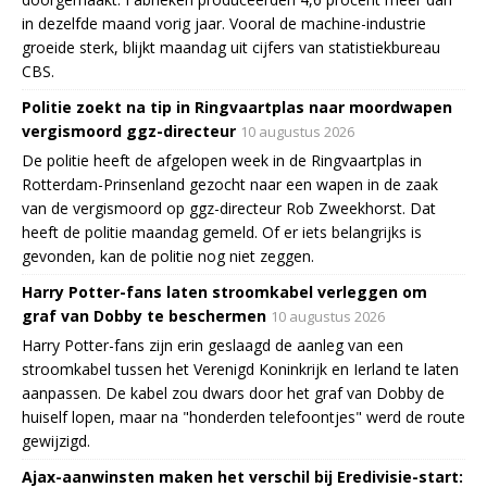
in dezelfde maand vorig jaar. Vooral de machine-industrie
groeide sterk, blijkt maandag uit cijfers van statistiekbureau
CBS.
Politie zoekt na tip in Ringvaartplas naar moordwapen
vergismoord ggz-directeur
10 augustus 2026
De politie heeft de afgelopen week in de Ringvaartplas in
Rotterdam-Prinsenland gezocht naar een wapen in de zaak
van de vergismoord op ggz-directeur Rob Zweekhorst. Dat
heeft de politie maandag gemeld. Of er iets belangrijks is
gevonden, kan de politie nog niet zeggen.
Harry Potter-fans laten stroomkabel verleggen om
graf van Dobby te beschermen
10 augustus 2026
Harry Potter-fans zijn erin geslaagd de aanleg van een
stroomkabel tussen het Verenigd Koninkrijk en Ierland te laten
aanpassen. De kabel zou dwars door het graf van Dobby de
huiself lopen, maar na "honderden telefoontjes" werd de route
gewijzigd.
Ajax-aanwinsten maken het verschil bij Eredivisie-start: