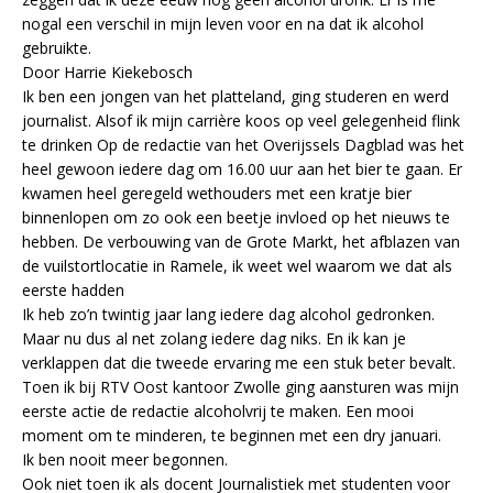
nogal een verschil in mijn leven voor en na dat ik alcohol
gebruikte.
Door Harrie Kiekebosch
Ik ben een jongen van het platteland, ging studeren en werd
journalist. Alsof ik mijn carrière koos op veel gelegenheid flink
te drinken Op de redactie van het Overijssels Dagblad was het
heel gewoon iedere dag om 16.00 uur aan het bier te gaan. Er
kwamen heel geregeld wethouders met een kratje bier
binnenlopen om zo ook een beetje invloed op het nieuws te
hebben. De verbouwing van de Grote Markt, het afblazen van
de vuilstortlocatie in Ramele, ik weet wel waarom we dat als
eerste hadden
Ik heb zo’n twintig jaar lang iedere dag alcohol gedronken.
Maar nu dus al net zolang iedere dag niks. En ik kan je
verklappen dat die tweede ervaring me een stuk beter bevalt.
Toen ik bij RTV Oost kantoor Zwolle ging aansturen was mijn
eerste actie de redactie alcoholvrij te maken. Een mooi
moment om te minderen, te beginnen met een dry januari.
Ik ben nooit meer begonnen.
Ook niet toen ik als docent Journalistiek met studenten voor