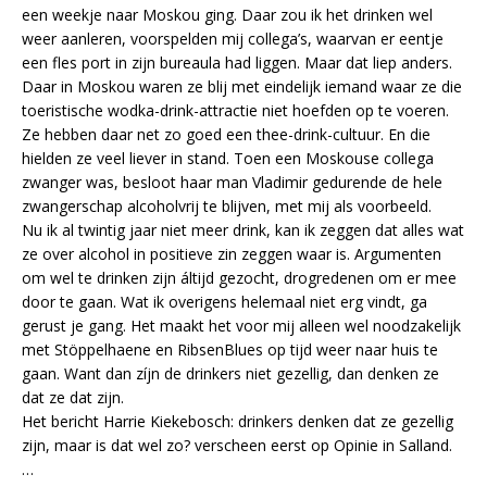
een weekje naar Moskou ging. Daar zou ik het drinken wel
weer aanleren, voorspelden mij collega’s, waarvan er eentje
een fles port in zijn bureaula had liggen. Maar dat liep anders.
Daar in Moskou waren ze blij met eindelijk iemand waar ze die
toeristische wodka-drink-attractie niet hoefden op te voeren.
Ze hebben daar net zo goed een thee-drink-cultuur. En die
hielden ze veel liever in stand. Toen een Moskouse collega
zwanger was, besloot haar man Vladimir gedurende de hele
zwangerschap alcoholvrij te blijven, met mij als voorbeeld.
Nu ik al twintig jaar niet meer drink, kan ik zeggen dat alles wat
ze over alcohol in positieve zin zeggen waar is. Argumenten
om wel te drinken zijn áltijd gezocht, drogredenen om er mee
door te gaan. Wat ik overigens helemaal niet erg vindt, ga
gerust je gang. Het maakt het voor mij alleen wel noodzakelijk
met Stöppelhaene en RibsenBlues op tijd weer naar huis te
gaan. Want dan zíjn de drinkers niet gezellig, dan denken ze
dat ze dat zijn.
Het bericht Harrie Kiekebosch: drinkers denken dat ze gezellig
zijn, maar is dat wel zo? verscheen eerst op Opinie in Salland.
…