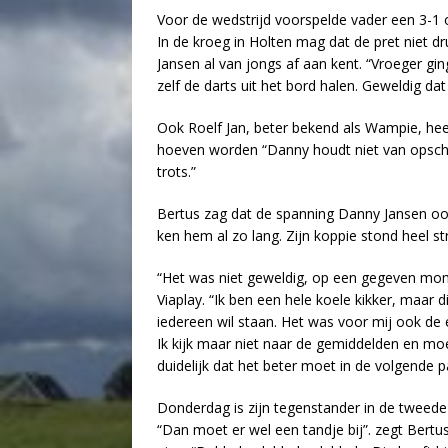
Voor de wedstrijd voorspelde vader een 3-1 o
In de kroeg in Holten mag dat de pret niet 
Jansen al van jongs af aan kent. “Vroeger ging
zelf de darts uit het bord halen. Geweldig dat
Ook Roelf Jan, beter bekend als Wampie, hee
hoeven worden “Danny houdt niet van opschiet
trots.”
Bertus zag dat de spanning Danny Jansen ook 
ken hem al zo lang. Zijn koppie stond heel st
“Het was niet geweldig, op een gegeven mome
Viaplay. “Ik ben een hele koele kikker, maar 
iedereen wil staan. Het was voor mij ook de 
Ik kijk maar niet naar de gemiddelden en moet
duidelijk dat het beter moet in de volgende pa
Donderdag is zijn tegenstander in de tweede 
“Dan moet er wel een tandje bij”. zegt Bertu