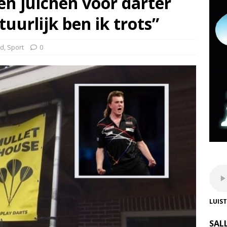
ten juichen voor darter
uurlijk ben ik trots”
nd
,
Sport
0
LUIS
SAL