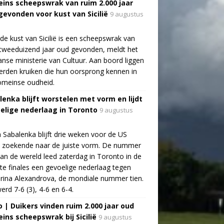
ins scheepswrak van ruim 2.000 jaar
gevonden voor kust van Sicilië
9 augustus
de kust van Sicilië is een scheepswrak van
tweeduizend jaar oud gevonden, meldt het
aanse ministerie van Cultuur. Aan boord liggen
rden kruiken die hun oorsprong kennen in
omeinse oudheid.
lenka blijft worstelen met vorm en lijdt
elige nederlaag in Toronto
9 augustus
 Sabalenka blijft drie weken voor de US
 zoekende naar de juiste vorm. De nummer
an de wereld leed zaterdag in Toronto in de
te finales een gevoelige nederlaag tegen
rina Alexandrova, de mondiale nummer tien.
erd 7-6 (3), 4-6 en 6-4.
o | Duikers vinden ruim 2.000 jaar oud
ins scheepswrak bij Sicilië
9 augustus