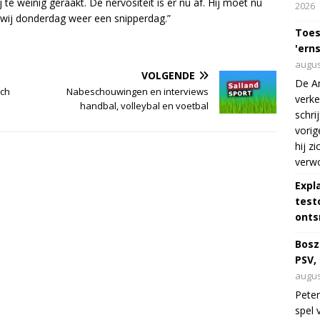
j te weinig geraakt. De nervositeit is er nu af. Hij moet nu
2026
wij donderdag weer een snipperdag.”
Toes
'erns
augus
VOLGENDE
De Am
och
Nabeschouwingen en interviews
verke
handbal, volleybal en voetbal
schri
vorig
hij z
verw
Expl
test
onts
Bosz
PSV,
augus
Peter
spel 