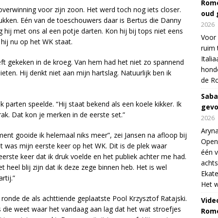
Rome
verwinning voor zijn zoon. Het werd toch nog iets closer.
oud 
drukken. Eén van de toeschouwers daar is Bertus die Danny
2026
 hij met ons al een potje darten. Kon hij bij tops niet eens
Voor 
 hij nu op het WK staat.
ruim 
Itali
ft gekeken in de kroeg. Van hem had het niet zo spannend
honde
en. Hij denkt niet aan mijn hartslag. Natuurlijk ben ik
de R
Saba
parten speelde. “Hij staat bekend als een koele kikker. Ik
gevo
rak. Dat kon je merken in de eerste set.”
2026
Aryna
nt gooide ik helemaal niks meer”, zei Jansen na afloop bij
Open
dit was mijn eerste keer op het WK. Dit is de plek waar
één v
eerste keer dat ik druk voelde en het publiek achter me had.
achts
 heel blij zijn dat ik deze zege binnen heb. Het is wel
Ekate
rtij.”
Het w
ronde de als achttiende geplaatste Pool Krzysztof Ratajski.
Vide
s die weet waar het vandaag aan lag dat het wat stroefjes
Rome