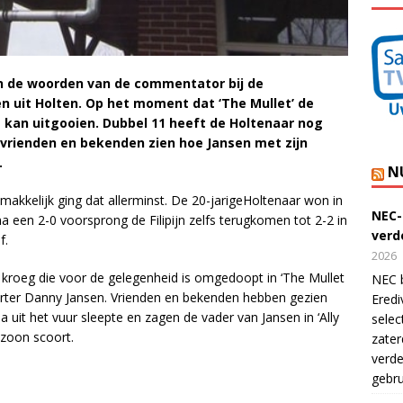
jn de woorden van de commentator bij de
n uit Holten. Op het moment dat ‘The Mullet’ de
da kan uitgooien. Dubbel 11 heeft de Holtenaar nog
r vrienden en bekenden zien hoe Jansen met zijn
.
N
makkelijk ging dat allerminst. De 20-jarigeHoltenaar won in
NEC-
na een 2-0 voorsprong de Filipijn zelfs terugkomen tot 2-2 in
verde
f.
2026
 kroeg die voor de gelegenheid is omgedoopt in ‘The Mullet
NEC b
arter Danny Jansen. Vrienden en bekenden hebben gezien
Eredi
uit het vuur sleepte en zagen de vader van Jansen in ‘Ally
selec
 zoon scoort.
zater
verde
gebru