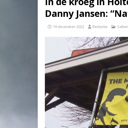
In de kroeg in Hol
Danny Jansen: “Nat
19 december 2022
Redactie
Salla