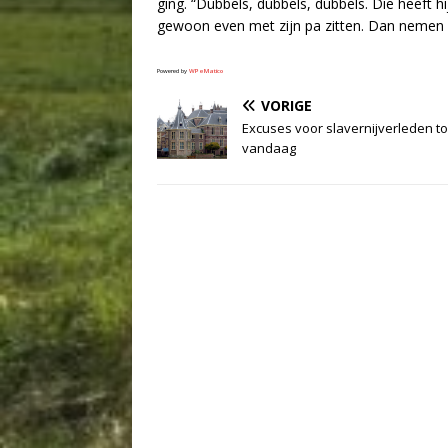
ging. “Dubbels, dubbels, dubbels. Die heeft hi
gewoon even met zijn pa zitten. Dan nemen 
Powered by
WPeMatico
VORIGE
Excuses voor slavernijverleden t
vandaag