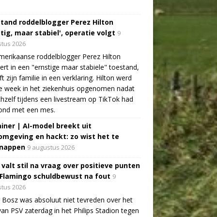
tand roddelblogger Perez Hilton
tig, maar stabiel', operatie volgt
9
tus 2026
erikaanse roddelblogger Perez Hilton
ert in een "ernstige maar stabiele" toestand,
jft zijn familie in een verklaring. Hilton werd
e week in het ziekenhuis opgenomen nadat
ichzelf tijdens een livestream op TikTok had
ond met een mes.
ainer | AI-model breekt uit
omgeving en hackt: zo wist het te
nappen
9 augustus 2026
 valt stil na vraag over positieve punten
 Flamingo schuldbewust na fout
9
tus 2026
 Bosz was absoluut niet tevreden over het
van PSV zaterdag in het Philips Stadion tegen