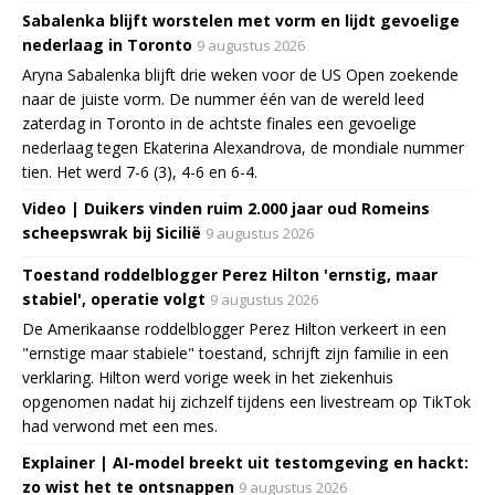
Sabalenka blijft worstelen met vorm en lijdt gevoelige
nederlaag in Toronto
9 augustus 2026
Aryna Sabalenka blijft drie weken voor de US Open zoekende
naar de juiste vorm. De nummer één van de wereld leed
zaterdag in Toronto in de achtste finales een gevoelige
nederlaag tegen Ekaterina Alexandrova, de mondiale nummer
tien. Het werd 7-6 (3), 4-6 en 6-4.
Video | Duikers vinden ruim 2.000 jaar oud Romeins
scheepswrak bij Sicilië
9 augustus 2026
Toestand roddelblogger Perez Hilton 'ernstig, maar
stabiel', operatie volgt
9 augustus 2026
De Amerikaanse roddelblogger Perez Hilton verkeert in een
"ernstige maar stabiele" toestand, schrijft zijn familie in een
verklaring. Hilton werd vorige week in het ziekenhuis
opgenomen nadat hij zichzelf tijdens een livestream op TikTok
had verwond met een mes.
Explainer | AI-model breekt uit testomgeving en hackt:
zo wist het te ontsnappen
9 augustus 2026