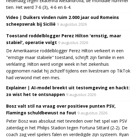
nederlaag tegen Ekaterina Alexandrova, de mondiale nummer
tien. Het werd 7-6 (3), 4-6 en 6-4.
Video | Duikers vinden ruim 2.000 jaar oud Romeins
scheepswrak bij Sicilië
9 augustus 2026
Toestand roddelblogger Perez Hilton 'ernstig, maar
stabiel', operatie volgt
9 augustus 2026
De Amerikaanse roddelblogger Perez Hilton verkeert in een
"ernstige maar stabiele" toestand, schrijft zijn familie in een
verklaring. Hilton werd vorige week in het ziekenhuis
opgenomen nadat hij zichzelf tijdens een livestream op TikTok
had verwond met een mes.
Explainer | AI-model breekt uit testomgeving en hackt:
zo wist het te ontsnappen
9 augustus 2026
Bosz valt stil na vraag over positieve punten PSV,
Flamingo schuldbewust na fout
9 augustus 2026
Peter Bosz was absoluut niet tevreden over het spel van PSV
zaterdag in het Philips Stadion tegen Fortuna Sittard (2-2). De
coach zag veel spelers falen en verdedigde zijn systeem. Ryan