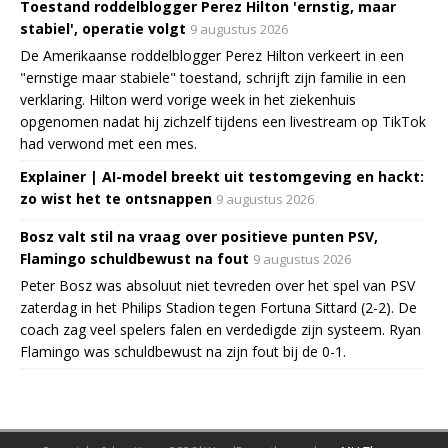
Toestand roddelblogger Perez Hilton 'ernstig, maar
stabiel', operatie volgt
9 augustus 2026
De Amerikaanse roddelblogger Perez Hilton verkeert in een
"ernstige maar stabiele" toestand, schrijft zijn familie in een
verklaring. Hilton werd vorige week in het ziekenhuis
opgenomen nadat hij zichzelf tijdens een livestream op TikTok
had verwond met een mes.
Explainer | AI-model breekt uit testomgeving en hackt:
zo wist het te ontsnappen
9 augustus 2026
Bosz valt stil na vraag over positieve punten PSV,
Flamingo schuldbewust na fout
9 augustus 2026
Peter Bosz was absoluut niet tevreden over het spel van PSV
zaterdag in het Philips Stadion tegen Fortuna Sittard (2-2). De
coach zag veel spelers falen en verdedigde zijn systeem. Ryan
Flamingo was schuldbewust na zijn fout bij de 0-1.