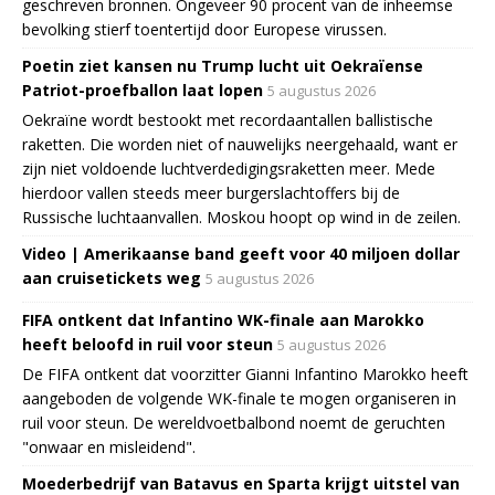
geschreven bronnen. Ongeveer 90 procent van de inheemse
bevolking stierf toentertijd door Europese virussen.
Poetin ziet kansen nu Trump lucht uit Oekraïense
Patriot-proefballon laat lopen
5 augustus 2026
Oekraïne wordt bestookt met recordaantallen ballistische
raketten. Die worden niet of nauwelijks neergehaald, want er
zijn niet voldoende luchtverdedigingsraketten meer. Mede
hierdoor vallen steeds meer burgerslachtoffers bij de
Russische luchtaanvallen. Moskou hoopt op wind in de zeilen.
Video | Amerikaanse band geeft voor 40 miljoen dollar
aan cruisetickets weg
5 augustus 2026
FIFA ontkent dat Infantino WK-finale aan Marokko
heeft beloofd in ruil voor steun
5 augustus 2026
De FIFA ontkent dat voorzitter Gianni Infantino Marokko heeft
aangeboden de volgende WK-finale te mogen organiseren in
ruil voor steun. De wereldvoetbalbond noemt de geruchten
"onwaar en misleidend".
Moederbedrijf van Batavus en Sparta krijgt uitstel van