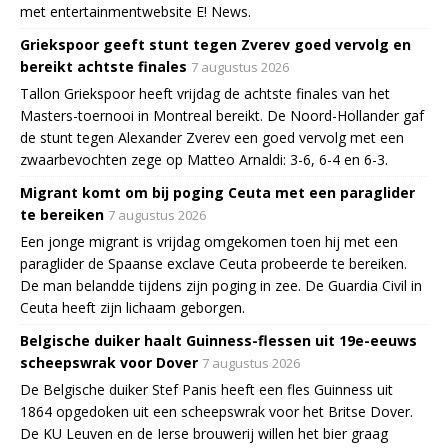
met entertainmentwebsite E! News.
Griekspoor geeft stunt tegen Zverev goed vervolg en
bereikt achtste finales
7 augustus 2026
Tallon Griekspoor heeft vrijdag de achtste finales van het
Masters-toernooi in Montreal bereikt. De Noord-Hollander gaf
de stunt tegen Alexander Zverev een goed vervolg met een
zwaarbevochten zege op Matteo Arnaldi: 3-6, 6-4 en 6-3.
Migrant komt om bij poging Ceuta met een paraglider
te bereiken
7 augustus 2026
Een jonge migrant is vrijdag omgekomen toen hij met een
paraglider de Spaanse exclave Ceuta probeerde te bereiken.
De man belandde tijdens zijn poging in zee. De Guardia Civil in
Ceuta heeft zijn lichaam geborgen.
Belgische duiker haalt Guinness-flessen uit 19e-eeuws
scheepswrak voor Dover
7 augustus 2026
De Belgische duiker Stef Panis heeft een fles Guinness uit
1864 opgedoken uit een scheepswrak voor het Britse Dover.
De KU Leuven en de Ierse brouwerij willen het bier graag