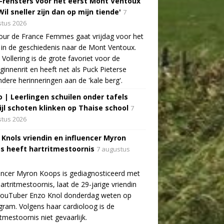
-rensters voor het eerst Mont Ventoux
Wil sneller zijn dan op mijn tiende'
7
tus 2026
ur de France Femmes gaat vrijdag voor het
 in de geschiedenis naar de Mont Ventoux.
Vollering is de grote favoriet voor de
ginnenrit en heeft net als Puck Pieterse
ndere herinneringen aan de 'kale berg'.
o | Leerlingen schuilen onder tafels
ijl schoten klinken op Thaise school
7
tus 2026
 Knols vriendin en influencer Myron
s heeft hartritmestoornis
7 augustus
encer Myron Koops is gediagnosticeerd met
artritmestoornis, laat de 29-jarige vriendin
YouTuber Enzo Knol donderdag weten op
gram. Volgens haar cardioloog is de
itmestoornis niet gevaarlijk.