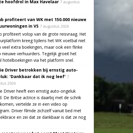
te hoofdrol in Max Havelaar
7 augustus
nb profiteert van WK met 150.000 nieuwe
uurwoningen in VS
7 augustus 2026
b profiteert volop van de grote reisvraag. Het
urplatform kreeg tijdens het WK voetbal niet
n veel extra boekingen, maar ook een flinke
 nieuwe verhuurders. Tegelijk groeit het
l hotelboekingen via het platform snel.
ie Driver betrokken bij ernstig auto-
luk: 'Dankbaar dat ik nog leef'
7
tus 2026
e Driver heeft een ernstig auto-ongeluk
. De Britse actrice is daarbij met de schrik
ekomen, vertelde ze in een video op
gram. Driver filmde zichzelf vanuit bed met
ekbrace en zei dat ze dankbaar is dat ze nog