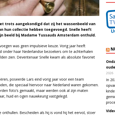
 trots aangekondigd dat zij het wassenbeeld van
n hun collectie hebben toegevoegd. Snelle heeft
 zijn beeld bij Madame Tussauds Amsterdam onthuld.
e voegen was geen impulsieve keuze. Vorig jaar heeft
N
 onder haar Nederlandse bezoekers om te achterhalen
 wilden zien. Deventenaar Snelle kwam als absolute favoriet
Onda
oude
2026
eëren, poseerde Lars eind vorig jaar voor een team
In 20
den, die speciaal hiervoor naar Nederland waren gekomen.
opvan
erden foto’s gemaakt, maar werden ook al zijn maten
kinde
ar, huid en ogen nauwkeurig vastgelegd.
gemid
proce
Vide
onthullen. Bescheiden als hij is vond hij het eervol, stoer