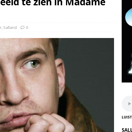
beeld te zien in Madame
r
,
Salland
0
LUIS
SAL