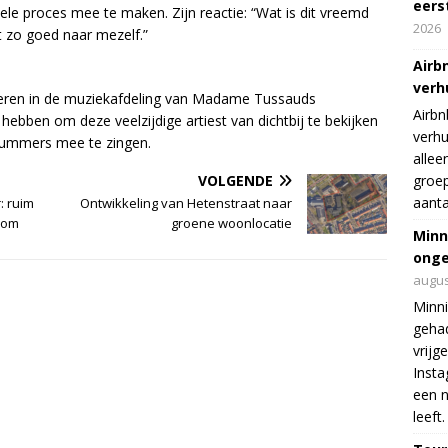
eers
le proces mee te maken. Zijn reactie: “Wat is dit vreemd
2026
it zo goed naar mezelf.”
Airb
verh
deren in de muziekafdeling van Madame Tussauds
Airbn
bben om deze veelzijdige artiest van dichtbij te bekijken
verhu
nummers mee te zingen.
allee
VOLGENDE
groep
aanta
: ruim
Ontwikkeling van Hetenstraat naar
oom
groene woonlocatie
Minn
onge
augus
Minni
gehad
vrijg
Insta
een n
leeft.