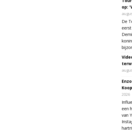
Tour
op: '
augus
De To
eerst
Demi 
konin
bijzo
Vide
terw
augus
Enzo
Koop
2026
Influ
een h
van 
Insta
hartr