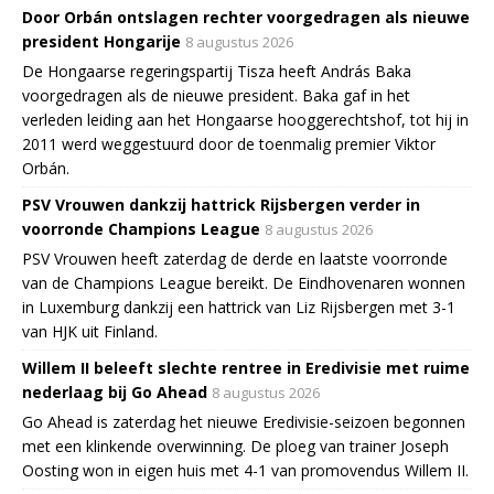
Door Orbán ontslagen rechter voorgedragen als nieuwe
president Hongarije
8 augustus 2026
De Hongaarse regeringspartij Tisza heeft András Baka
voorgedragen als de nieuwe president. Baka gaf in het
verleden leiding aan het Hongaarse hooggerechtshof, tot hij in
2011 werd weggestuurd door de toenmalig premier Viktor
Orbán.
PSV Vrouwen dankzij hattrick Rijsbergen verder in
voorronde Champions League
8 augustus 2026
PSV Vrouwen heeft zaterdag de derde en laatste voorronde
van de Champions League bereikt. De Eindhovenaren wonnen
in Luxemburg dankzij een hattrick van Liz Rijsbergen met 3-1
van HJK uit Finland.
Willem II beleeft slechte rentree in Eredivisie met ruime
nederlaag bij Go Ahead
8 augustus 2026
Go Ahead is zaterdag het nieuwe Eredivisie-seizoen begonnen
met een klinkende overwinning. De ploeg van trainer Joseph
Oosting won in eigen huis met 4-1 van promovendus Willem II.