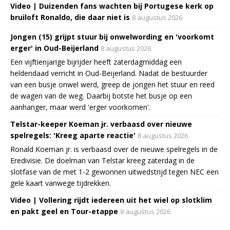
Video | Duizenden fans wachten bij Portugese kerk op
bruiloft Ronaldo, die daar niet is
8 augustus 2026
Jongen (15) grijpt stuur bij onwelwording en 'voorkomt
erger' in Oud-Beijerland
8 augustus 2026
Een vijftienjarige bijrijder heeft zaterdagmiddag een
heldendaad verricht in Oud-Beijerland. Nadat de bestuurder
van een busje onwel werd, greep de jongen het stuur en reed
de wagen van de weg. Daarbij botste het busje op een
aanhanger, maar werd 'erger voorkomen'.
Telstar-keeper Koeman jr. verbaasd over nieuwe
spelregels: 'Kreeg aparte reactie'
8 augustus 2026
Ronald Koeman jr. is verbaasd over de nieuwe spelregels in de
Eredivisie. De doelman van Telstar kreeg zaterdag in de
slotfase van de met 1-2 gewonnen uitwedstrijd tegen NEC een
gele kaart vanwege tijdrekken.
Video | Vollering rijdt iedereen uit het wiel op slotklim
en pakt geel en Tour-etappe
8 augustus 2026