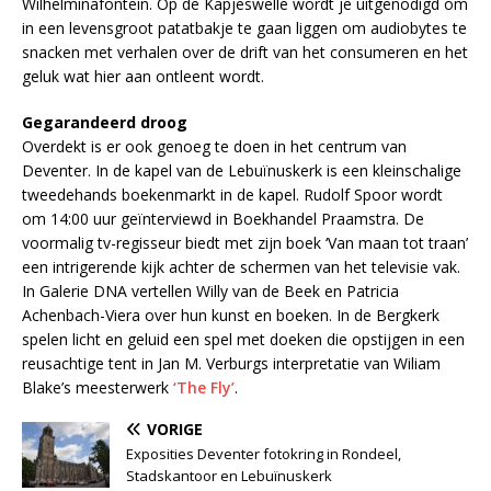
Wilhelminafontein. Op de Kapjeswelle wordt je uitgenodigd om
in een levensgroot patatbakje te gaan liggen om audiobytes te
snacken met verhalen over de drift van het consumeren en het
geluk wat hier aan ontleent wordt.
Gegarandeerd droog
Overdekt is er ook genoeg te doen in het centrum van
Deventer. In de kapel van de Lebuïnuskerk is een kleinschalige
tweedehands boekenmarkt in de kapel. Rudolf Spoor wordt
om 14:00 uur geïnterviewd in Boekhandel Praamstra. De
voormalig tv-regisseur biedt met zijn boek ‘Van maan tot traan’
een intrigerende kijk achter de schermen van het televisie vak.
In Galerie DNA vertellen Willy van de Beek en Patricia
Achenbach-Viera over hun kunst en boeken. In de Bergkerk
spelen licht en geluid een spel met doeken die opstijgen in een
reusachtige tent in Jan M. Verburgs interpretatie van Wiliam
Blake’s meesterwerk
‘The Fly’
.
VORIGE
Exposities Deventer fotokring in Rondeel,
Stadskantoor en Lebuïnuskerk