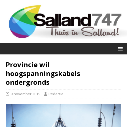
Provincie wil
hoogspanningskabels
ondergronds
9 november 2019
Redactie