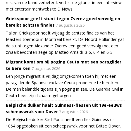
rest van de band verbeterd, vertelt de gitarist in een interview
met entertainmentwebsite E! News.
Griekspoor geeft stunt tegen Zverev goed vervolg en
bereikt achtste finales
7 augustus 2026
Tallon Griekspoor heeft vrijdag de achtste finales van het
Masters-toernooi in Montreal bereikt. De Noord-Hollander gaf
de stunt tegen Alexander Zverev een goed vervolg met een
zwaarbevochten zege op Matteo Arnaldi: 3-6, 6-4 en 6-3.
Migrant komt om bij poging Ceuta met een paraglider
te bereiken
7 augustus 2026
Een jonge migrant is vrijdag omgekomen toen hij met een
paraglider de Spaanse exclave Ceuta probeerde te bereiken.
De man belandde tijdens zijn poging in zee. De Guardia Civil in
Ceuta heeft zijn lichaam geborgen.
Belgische duiker haalt Guinness-flessen uit 19e-eeuws
scheepswrak voor Dover
7 augustus 2026
De Belgische duiker Stef Panis heeft een fles Guinness uit
1864 opgedoken uit een scheepswrak voor het Britse Dover.